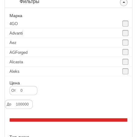
Фильтры
Марка
4GO
Advanti
Aez
AGForged
Alcasta
Aleks
Aluchrome
Цена
Alutec
От
Borbet
До
Catwild
CMS
Cross Street
Тип диска