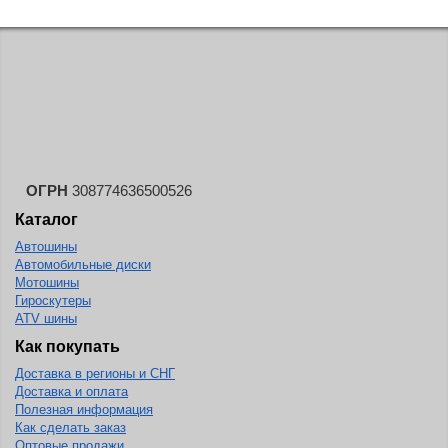
Lorenso
LS Wheels
Mak
MOMO
Nitro
NZ
ОГРН
308774636500526
O.Z. Racing
Каталог
Race Ready
Автошины
Автомобильные диски
Rapid
Мотошины
Гироскутеры
Replay
ATV шины
Replica
Как покупать
Rial
Доставка в регионы и СНГ
Доставка и оплата
Roner
Полезная информация
Как сделать заказ
RW Wheels
Оптовые продажи