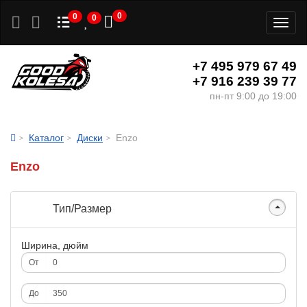
0
0
0
Toggl
naviga
+7 495 979 67 49
+7 916 239 39 77
пн-пт 9:00 до 19:00
Каталог
Диски
Enzo
Enzo
Тип/Размер
Ширина, дюйм
От
До