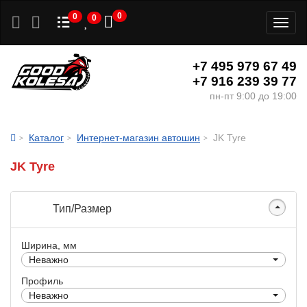
0
0
0
Toggl
naviga
+7 495 979 67 49
+7 916 239 39 77
пн-пт 9:00 до 19:00
Каталог
Интернет-магазин автошин
JK Tyre
JK Tyre
Тип/Размер
Ширина, мм
Неважно
Профиль
Неважно