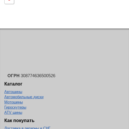
BlackHawk
Blacklion
Boto
Bridgestone
Cachland
Camso
Carlisle
Ceat
ОГРН
308774636500526
Centara
Каталог
Chaoyang
Автошины
Автомобильные диски
Comforser
Мотошины
Гироскутеры
Compasal
ATV шины
Composit
Как покупать
Constancy
Доставка в регионы и СНГ