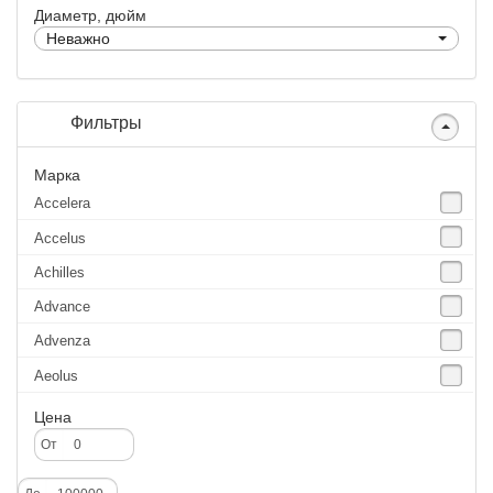
Диаметр, дюйм
Неважно
Фильтры
Марка
Accelera
Accelus
Achilles
Advance
Advenza
Aeolus
Agate
Цена
Agrica
От
Alliance