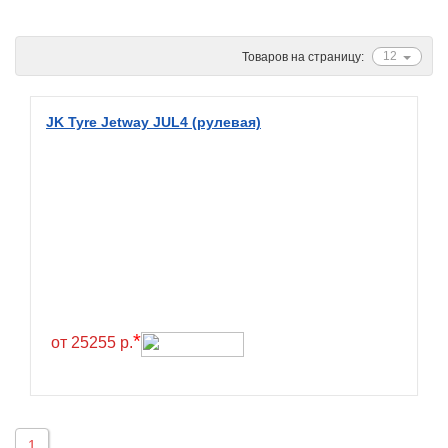
Ascenso
ATF
12
Товаров на страницу:
Atlander
Attar
JK Tyre Jetway JUL4 (рулевая)
Austone
Autogreen
Avatyre
Avon
Barez Tires
Bars
Barum
*
от 25255 р.
Bearway
Bestang
BFGoodrich
1
BKT