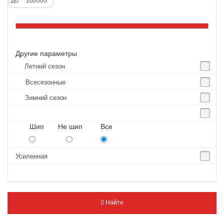
До
Altenzo
Altura
Amberstone
Другие параметры
Amtel
Летний сезон
Anjie
Всесезонные
Annaite
Зимний сезон
Antares
Aosen
Шип Не шип Все
Aoteli
Aplus
Усиленная
APT
Arivo
Armour
Найти
Armstrong