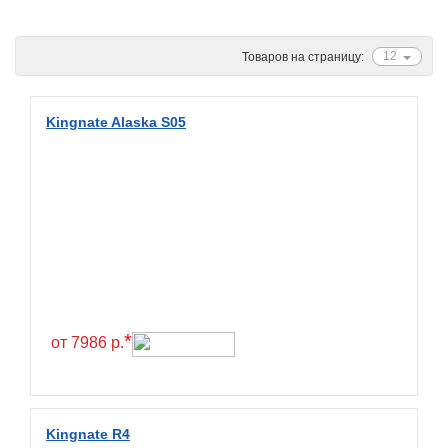
Ascenso
ATF
12
Товаров на страницу:
Atlander
Attar
Kingnate Alaska S05
Austone
Autogreen
Avatyre
Avon
Barez Tires
Bars
Barum
*
от 7986 р.
Bearway
Bestang
BFGoodrich
Kingnate R4
BKT