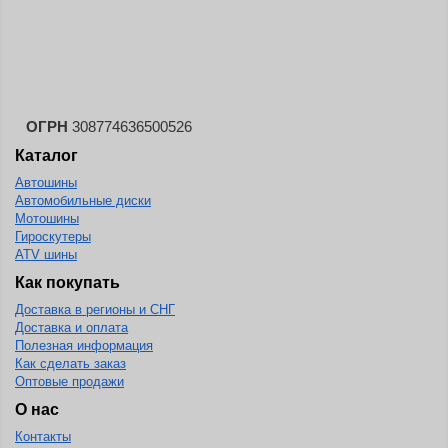
Continental
Contyre
Cooper
Cooper&Chengshan
ОГРН
308774636500526
Copartner
Каталог
Cordiant
Автошины
Автомобильные диски
Crossleader
Мотошины
Гироскутеры
Crosswind
ATV шины
CST
Как покупать
Cultor
Доставка в регионы и СНГ
Доставка и оплата
Deestone
Полезная информация
Как сделать заказ
Deli
Оптовые продажи
Delinte
О нас
Delmax
Контакты