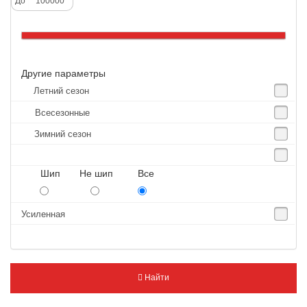
До
Altenzo
Altura
Amberstone
Другие параметры
Amtel
Летний сезон
Anjie
Всесезонные
Annaite
Зимний сезон
Antares
Aosen
Шип Не шип Все
Aoteli
Aplus
Усиленная
APT
Arivo
Armour
Найти
Armstrong