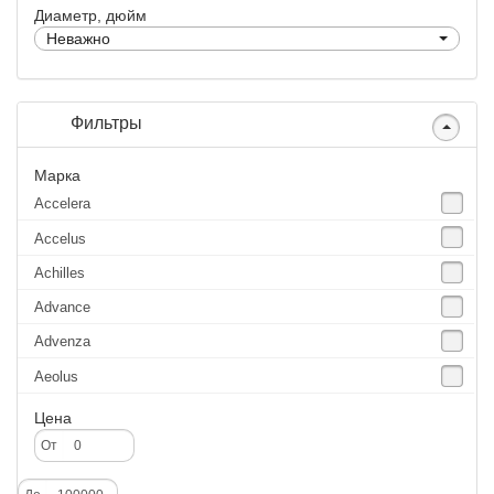
Диаметр, дюйм
Неважно
Фильтры
Марка
Accelera
Accelus
Achilles
Advance
Advenza
Aeolus
Agate
Цена
Agrica
От
Alliance