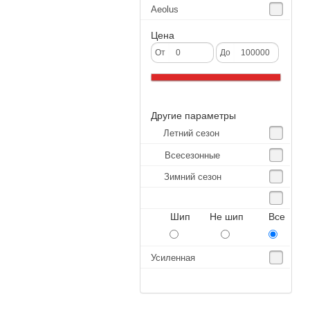
Aeolus
Agate
Цена
Agrica
От
До
Alliance
Altenzo
Другие параметры
Altura
Летний сезон
Amberstone
Всесезонные
Amtel
Зимний сезон
Anjie
Annaite
Шип Не шип Все
Antares
Aosen
Усиленная
Aoteli
Aplus