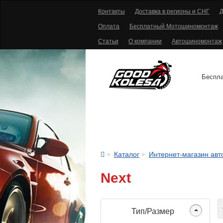
Контакты
Доставка в регионы и СНГ
Д
Оплата
Бесплатный Мотошиномонтаж
Статьи
О компании
Автошиномонтаж
Беспла
АВТОШИНЫ
Каталог
Интернет-магазин ав
Next
С
Тип/Размер