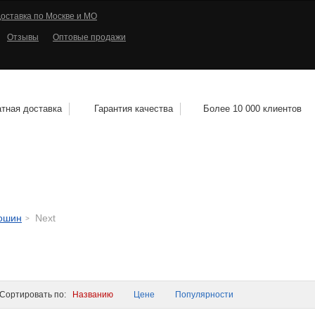
оставка по Москве и МО
Отзывы
Оптовые продажи
тная доставка
Гарантия качества
Более 10 000 клиентов
КОЛЕСНЫЕ ДИСКИ
МОТОШИНЫ
КВАДРО
тошин
Next
ортировать по:
Названию
Цене
Популярности