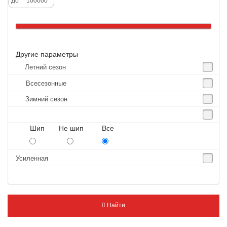
До
Altenzo
Altura
Amberstone
Другие параметры
Amtel
Летний сезон
Anjie
Всесезонные
Annaite
Зимний сезон
Antares
Aosen
Шип Не шип Все
Aoteli
Aplus
Усиленная
APT
Arivo
Armour
Найти
Armstrong