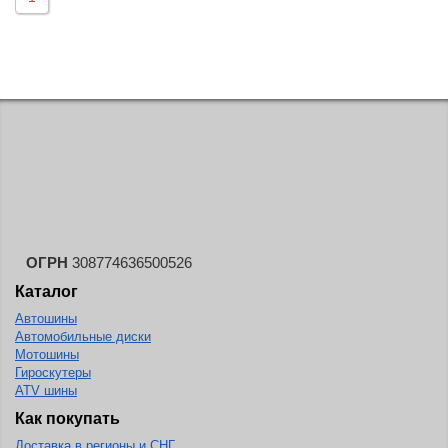
BlackHawk
Blacklion
Boto
Bridgestone
Cachland
Camso
Carlisle
Ceat
ОГРН
308774636500526
Centara
Каталог
Chaoyang
Автошины
Автомобильные диски
Comforser
Мотошины
Гироскутеры
Compasal
ATV шины
Composit
Как покупать
Constancy
Доставка в регионы и СНГ