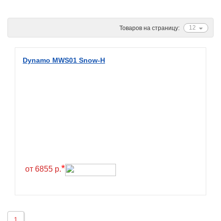
Ascenso
ATF
12
Товаров на страницу:
Atlander
Attar
Dynamo MWS01 Snow-H
Austone
Autogreen
Avatyre
Avon
Barez Tires
Bars
Barum
*
от 6855 р.
Bearway
Bestang
BFGoodrich
1
BKT