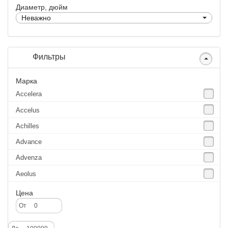
Диаметр, дюйм
Неважно
Фильтры
Марка
Accelera
Accelus
Achilles
Advance
Advenza
Aeolus
Agate
Цена
Agrica
От
Alliance