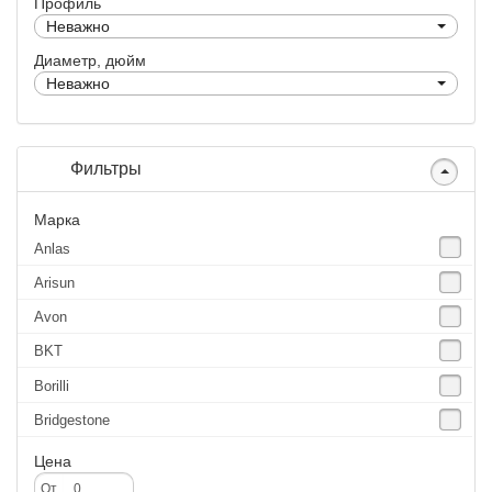
Профиль
Неважно
Диаметр, дюйм
Неважно
Фильтры
Марка
Anlas
Arisun
Avon
BKT
Borilli
Bridgestone
Continental
Цена
CST
От