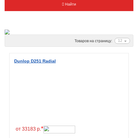
Найти
Metzeler
Michelin
Mitas
Nankang
12
Товаров на страницу:
Novion
Pirelli
Dunlop D251 Radial
PMT
Red Sun
Sava
Schwalbe
Shantian
Shinko
Sunchase
*
от 33183 р.
Titan