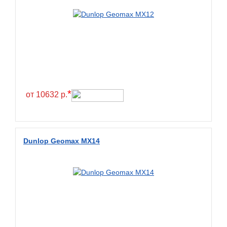
*
от 10632 р.
Dunlop Geomax MX14