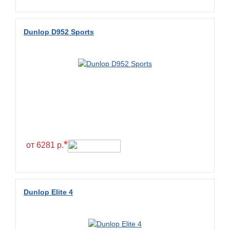
Wanda
Wanmao
Dunlop D952 Sports
Wincross
X-Grip
YiJiaBan
Волтайр
Кама
Петрошина
*
от 6281 р.
Dunlop Elite 4