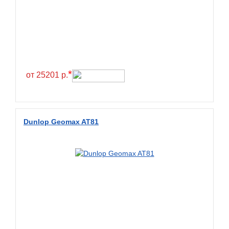
*
от 25201 р.
Dunlop Geomax AT81