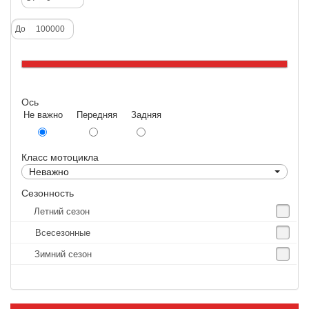
Deestone
До
Dunlop
Excel
Forerunner
Ось
GoldenTyre
Не важно Передняя Задняя
Gummy
Heidenau
Класс мотоцикла
IRC
Неважно
IRC Tyre
Сезонность
Летний сезон
Kenda
Всесезонные
KINGS TIRE
Зимний сезон
Kingstone
Kingtyre
Maxxis