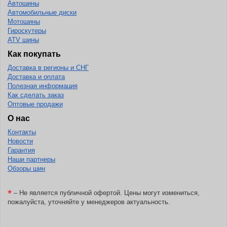
Автошины
Автомобильные диски
BlackHawk
Мотошины
Гироскутеры
Blacklion
ATV шины
Boto
Как покупать
Bridgestone
Доставка в регионы и СНГ
Доставка и оплата
Cachland
Полезная информация
Camso
Как сделать заказ
Оптовые продажи
Carlisle
О нас
Ceat
Контакты
Новости
Centara
Гарантия
Chaoyang
Наши партнеры
Обзоры шин
Comforser
Compasal
*
– Не является публичной офертой. Цены могут измениться,
пожалуйста, уточняйте у менеджеров актуальность.
Composit
Constancy