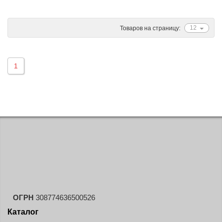
Ascenso
ATF
12
Товаров на страницу:
Atlander
Attar
1
Austone
Autogreen
Avatyre
Avon
Barez Tires
Bars
Barum
Bearway
Bestang
ОГРН
308774636500526
BFGoodrich
Каталог
BKT