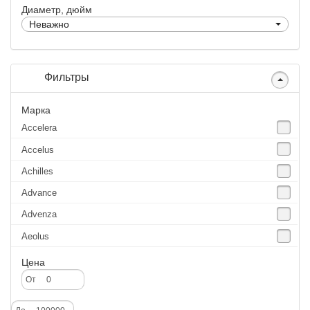
Диаметр, дюйм
Неважно
Фильтры
Марка
Accelera
Accelus
Achilles
Advance
Advenza
Aeolus
Agate
Цена
Agrica
От
Alliance