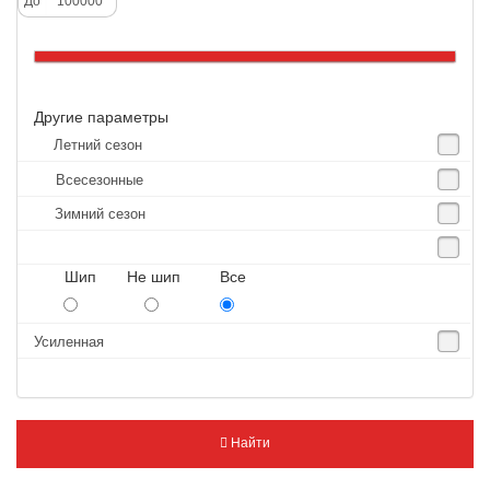
До
Altenzo
Altura
Amberstone
Другие параметры
Amtel
Летний сезон
Anjie
Всесезонные
Annaite
Зимний сезон
Antares
Aosen
Шип Не шип Все
Aoteli
Aplus
Усиленная
APT
Arivo
Armour
Найти
Armstrong