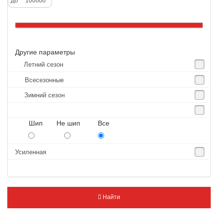
До
Altenzo
Altura
Amberstone
Другие параметры
Amtel
Летний сезон
Anjie
Всесезонные
Annaite
Зимний сезон
Antares
Aosen
Шип Не шип Все
Aoteli
Aplus
Усиленная
APT
Arivo
Armour
Найти
Armstrong