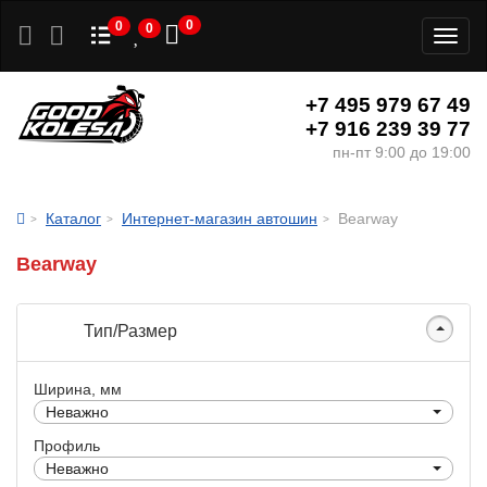
0
0
0
Toggl
naviga
+7 495 979 67 49
+7 916 239 39 77
пн-пт 9:00 до 19:00
Каталог
Интернет-магазин автошин
Bearway
Bearway
Тип/Размер
Ширина, мм
Неважно
Профиль
Неважно