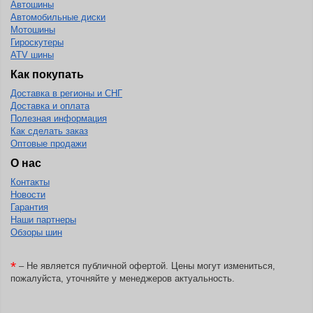
Автошины
Автомобильные диски
BlackHawk
Мотошины
Гироскутеры
Blacklion
ATV шины
Boto
Как покупать
Bridgestone
Доставка в регионы и СНГ
Доставка и оплата
Cachland
Полезная информация
Camso
Как сделать заказ
Оптовые продажи
Carlisle
О нас
Ceat
Контакты
Новости
Centara
Гарантия
Chaoyang
Наши партнеры
Обзоры шин
Comforser
Compasal
*
– Не является публичной офертой. Цены могут измениться,
пожалуйста, уточняйте у менеджеров актуальность.
Composit
Constancy