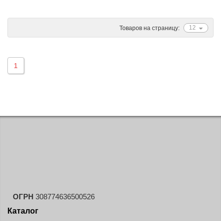
Ascenso
ATF
12
Товаров на страницу:
Atlander
Attar
1
Austone
Autogreen
Avatyre
Avon
Barez Tires
Bars
Barum
Bearway
Bestang
ОГРН
308774636500526
BFGoodrich
Каталог
BKT