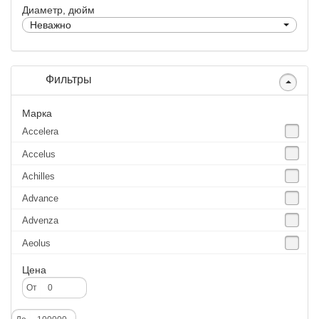
Диаметр, дюйм
Неважно
Фильтры
Марка
Accelera
Accelus
Achilles
Advance
Advenza
Aeolus
Agate
Цена
Agrica
От
Alliance