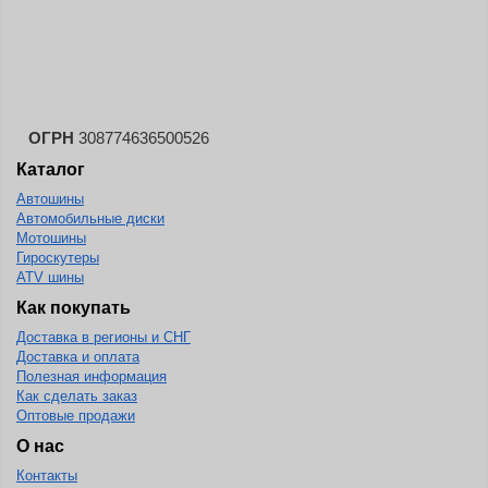
Continental
Contyre
Cooper
Cooper&Chengshan
ОГРН
308774636500526
Copartner
Каталог
Cordiant
Автошины
Автомобильные диски
Crossleader
Мотошины
Гироскутеры
Crosswind
ATV шины
CST
Как покупать
Cultor
Доставка в регионы и СНГ
Доставка и оплата
Deestone
Полезная информация
Как сделать заказ
Deli
Оптовые продажи
Delinte
О нас
Delmax
Контакты