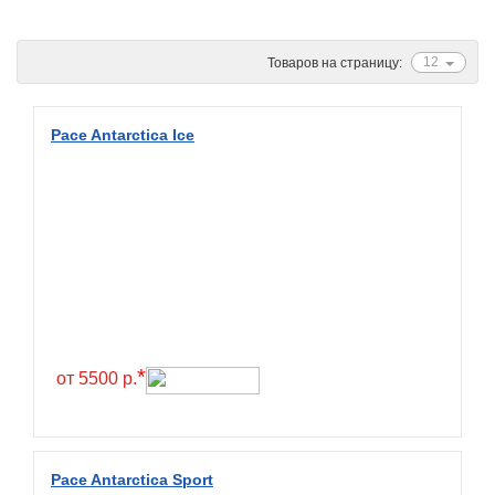
Ascenso
ATF
12
Товаров на страницу:
Atlander
Attar
Pace Antarctica Ice
Austone
Autogreen
Avatyre
Avon
Barez Tires
Bars
Barum
*
от 5500 р.
Bearway
Bestang
BFGoodrich
Pace Antarctica Sport
BKT