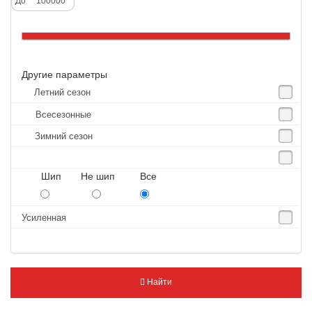
До
Altenzo
Altura
Amberstone
Другие параметры
Amtel
Летний сезон
Anjie
Всесезонные
Annaite
Зимний сезон
Antares
Aosen
Шип Не шип Все
Aoteli
Aplus
Усиленная
APT
Arivo
Armour
Найти
Armstrong