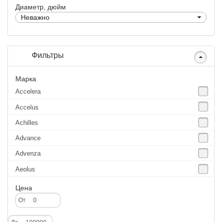
Диаметр, дюйм
Неважно
Фильтры
Марка
Accelera
Accelus
Achilles
Advance
Advenza
Aeolus
Agate
Цена
Agrica
От
Alliance