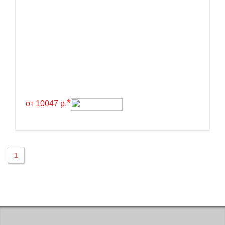
BlackHawk
Blacklion
Boto
Bridgestone
Cachland
Camso
*
от 10047 р.
Carlisle
Ceat
Centara
1
Chaoyang
Comforser
Compasal
Composit
Constancy