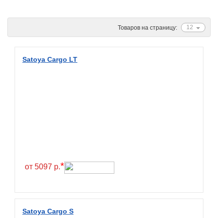
Ascenso
ATF
12
Товаров на страницу:
Atlander
Attar
Satoya Cargo LT
Austone
Autogreen
Avatyre
Avon
Barez Tires
Bars
Barum
*
от 5097 р.
Bearway
Bestang
BFGoodrich
Satoya Cargo S
BKT