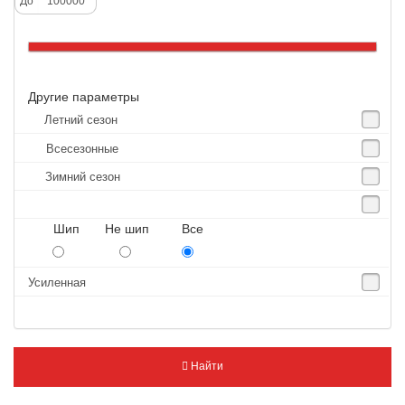
До
Altenzo
Altura
Amberstone
Другие параметры
Amtel
Летний сезон
Anjie
Всесезонные
Annaite
Зимний сезон
Antares
Aosen
Шип Не шип Все
Aoteli
Aplus
Усиленная
APT
Arivo
Armour
Найти
Armstrong