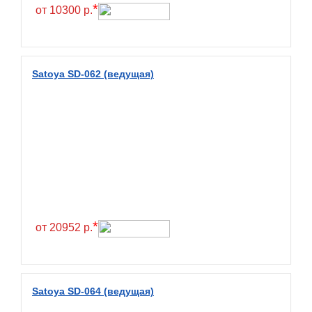
Hilo
*
от 10300 р.
Hoosier
HunterRoad
I Zen KW22
Satoya SD-062 (ведущая)
Ikon
Ikon Tyres
Ilink
Imperial
Infinity
Interstate
JK Tyre
*
от 20952 р.
Joyroad
Kabat
Kapsen
Satoya SD-064 (ведущая)
Kavir Tire