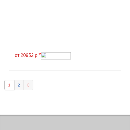
KELLY
Kenda
Kinforest
Kingboss
Kingnate
Kingstar
*
от 20952 р.
Kleber
Kormoran
Kpatos
1
2
Kumho
Kustone
Lande
Landrock
Landsail