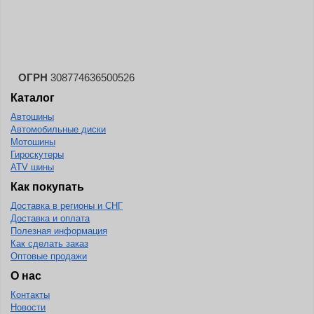
Landspider
Lanvigator
Lassa
Laufenn
ОГРН
308774636500526
Каталог
Leao
Автошины
Ling Long
Автомобильные диски
Long March
Мотошины
Гироскутеры
Longtraxx
ATV шины
Magnum
Как покупать
Доставка в регионы и СНГ
Marangoni
Доставка и оплата
Marcher
Полезная информация
Как сделать заказ
Marshal
Оптовые продажи
Massimo
О нас
Контакты
Mastercraft
Новости