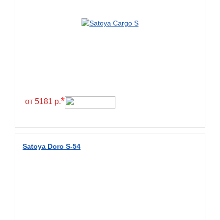
BlackHawk
Blacklion
Boto
Bridgestone
Cachland
Camso
*
от 5181 р.
Carlisle
Ceat
Centara
Satoya Doro S-54
Chaoyang
Comforser
Compasal
Composit
Constancy