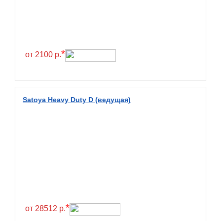
Exmile
Falken
Farride
Farroad
*
от 2100 р.
Federal
Fesite
Firemax
Satoya Heavy Duty D (ведущая)
Firestone
Forceland
Forerunner
Formula
Fortune
Forza
Fronway
*
от 28512 р.
Fulda