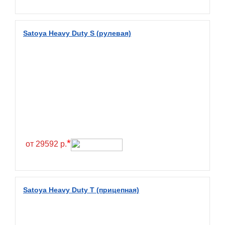
Fullrun
Galaxy
Satoya Heavy Duty S (рулевая)
General
General Tire
Gislaved
Giti
Goform
Goldshield
GoldStone
*
от 29592 р.
Goodride
Goodtrip
Goodyear
Satoya Heavy Duty T (прицепная)
Greckster
Green Dragon