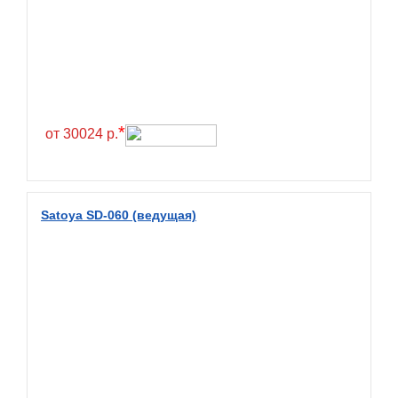
Greentrac
Gremax
Grenlander
Gri
Gripmax
*
от 30024 р.
GT Radial
GTK
Habilead
Satoya SD-060 (ведущая)
Haida
Hankook
Headway
Henan
Hercules
Hifly