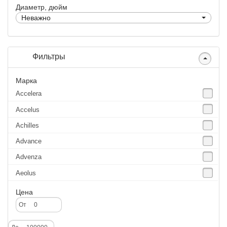
Диаметр, дюйм
Неважно
Фильтры
Марка
Accelera
Accelus
Achilles
Advance
Advenza
Aeolus
Agate
Цена
Agrica
От
Alliance