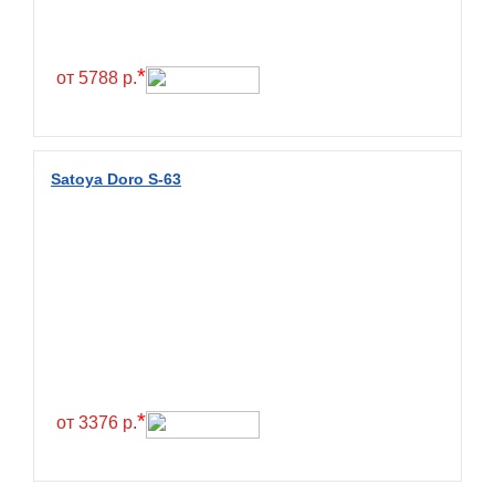
Continental
Contyre
*
от 5788 р.
Cooper
Cooper&Chengshan
Copartner
Satoya Doro S-63
Cordiant
Crossleader
Crosswind
CST
Cultor
Deestone
Deli
*
от 3376 р.
Delinte
Delmax