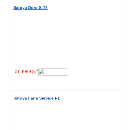
Diamondback
Satoya Doro S-78
Distance
Dmack
Dongfeng
Double Coin
Double Star
Doupro
Drc
*
от 3999 р.
Dunlop
Duraturn
Dynamo
Satoya Farm Service I-1
Emrald
Everest
Evergreen