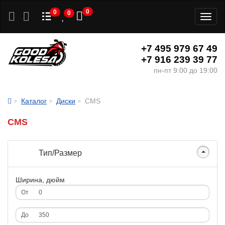
0
0
0
Toggl
naviga
+7 495 979 67 49
+7 916 239 39 77
пн-пт 9:00 до 19:00
Каталог
Диски
CMS
CMS
Тип/Размер
Ширина, дюйм
От
До