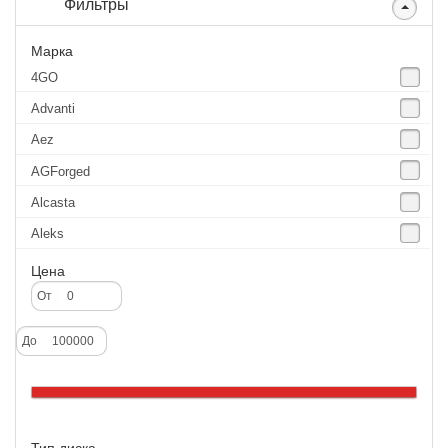
Фильтры
Марка
4GO
Advanti
Aez
AGForged
Alcasta
Aleks
Aluchrome
Цена
Alutec
От
Borbet
До
Catwild
CMS
Cross Street
Тип диска