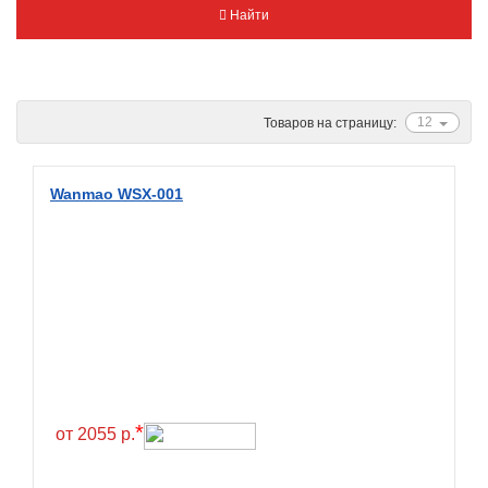
Найти
Metzeler
Michelin
Mitas
Nankang
12
Товаров на страницу:
Novion
Pirelli
Wanmao WSX-001
PMT
Red Sun
Sava
Schwalbe
Shantian
Shinko
*
Sunchase
от 2055 р.
Titan