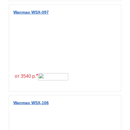
Wanda
Wanmao
Wanmao WSX-097
Wincross
X-Grip
YiJiaBan
Волтайр
Кама
Петрошина
*
от 3540 р.
Wanmao WSX-106