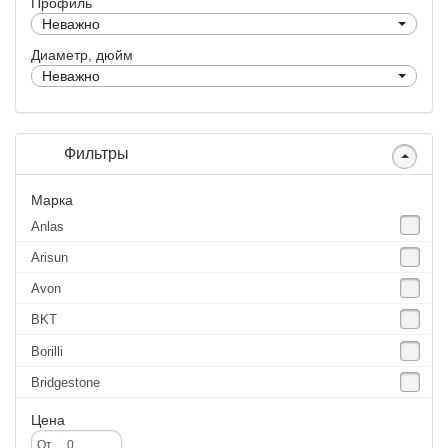
Профиль
Неважно
Диаметр, дюйм
Неважно
Фильтры
Марка
Anlas
Arisun
Avon
BKT
Borilli
Bridgestone
Continental
Цена
CST
От