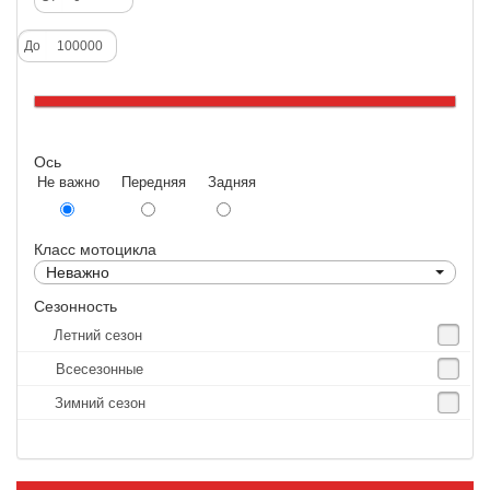
Deestone
До
Dunlop
Excel
Forerunner
Ось
GoldenTyre
Не важно Передняя Задняя
Gummy
Heidenau
Класс мотоцикла
IRC
Неважно
IRC Tyre
Сезонность
Летний сезон
Kenda
Всесезонные
KINGS TIRE
Зимний сезон
Kingstone
Kingtyre
Maxxis