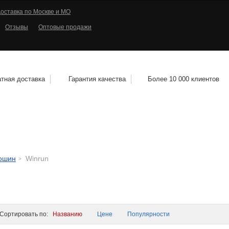
оставка по Москве и МО
Отзывы
Оптовые продажи
тная доставка
Гарантия качества
Более 10 000 клиентов
КОЛЕСНЫЕ ДИСКИ
МОТОШИНЫ
КВАДРО
тошин
Winrun
ортировать по:
Названию
Цене
Популярности