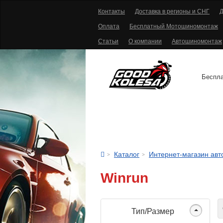
Контакты
Доставка в регионы и СНГ
Д
Оплата
Бесплатный Мотошиномонтаж
Статьи
О компании
Автошиномонтаж
Беспла
АВТОШИНЫ
Каталог
Интернет-магазин ав
Winrun
С
Тип/Размер