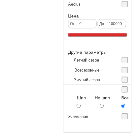
Aeolus
Agate
Цена
Agrica
От
До
Alliance
Altenzo
Другие параметры
Altura
Летний сезон
Amberstone
Всесезонные
Amtel
Зимний сезон
Anjie
Annaite
Шип Не шип Все
Antares
Aosen
Усиленная
Aoteli
Aplus