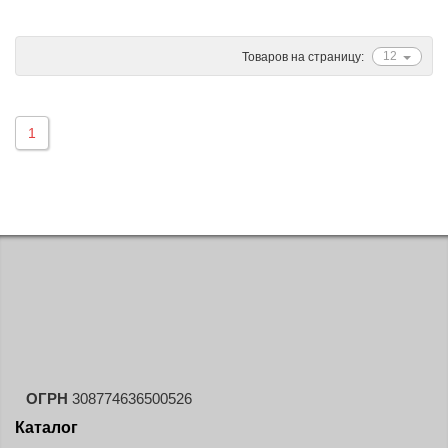
Ascenso
ATF
12
Товаров на страницу:
Atlander
Attar
1
Austone
Autogreen
Avatyre
Avon
Barez Tires
Bars
Barum
Bearway
Bestang
ОГРН
308774636500526
BFGoodrich
Каталог
BKT