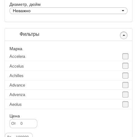
Диаметр, дюйм
Неважно
Фильтры
Марка
Accelera
Accelus
Achilles
Advance
Advenza
Aeolus
Agate
Цена
Agrica
От
Alliance