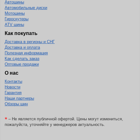
Автошины
Автомобильные диски
BlackHawk
Мотошины
Гироскутеры
Blacklion
ATV шины
Boto
Как покупать
Bridgestone
Доставка в регионы и СНГ
Доставка и оплата
Cachland
Полезная информация
Camso
Как сделать заказ
Оптовые продажи
Carlisle
О нас
Ceat
Контакты
Новости
Centara
Гарантия
Chaoyang
Наши партнеры
Обзоры шин
Comforser
Compasal
*
– Не является публичной офертой. Цены могут измениться,
пожалуйста, уточняйте у менеджеров актуальность.
Composit
Constancy