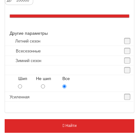
До
Altenzo
Altura
Amberstone
Другие параметры
Amtel
Летний сезон
Anjie
Всесезонные
Annaite
Зимний сезон
Antares
Aosen
Шип Не шип Все
Aoteli
Aplus
Усиленная
APT
Arivo
Armour
Найти
Armstrong