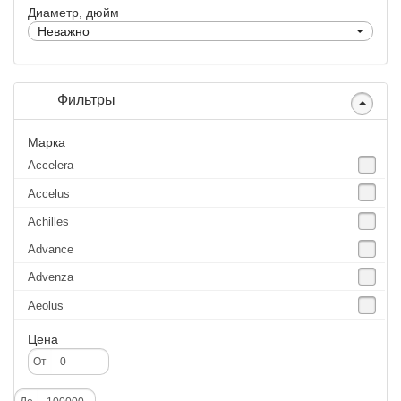
Диаметр, дюйм
Неважно
Фильтры
Марка
Accelera
Accelus
Achilles
Advance
Advenza
Aeolus
Agate
Цена
Agrica
От
Alliance