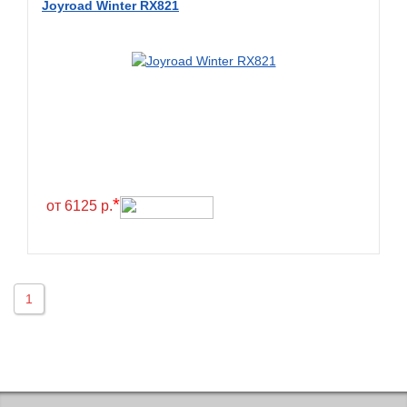
Joyroad Winter RX821
BlackHawk
Blacklion
Boto
Bridgestone
Cachland
Camso
Carlisle
*
от 6125 р.
Ceat
Centara
Chaoyang
1
Comforser
Compasal
Composit
Constancy