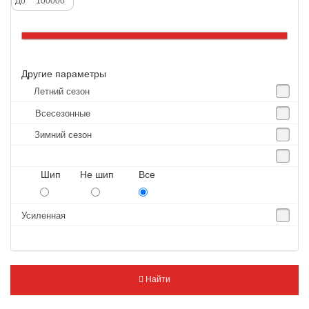
До
Altenzo
Altura
Amberstone
Другие параметры
Amtel
Летний сезон
Anjie
Всесезонные
Annaite
Зимний сезон
Antares
Aosen
Шип Не шип Все
Aoteli
Aplus
Усиленная
APT
Arivo
Armour
Найти
Armstrong