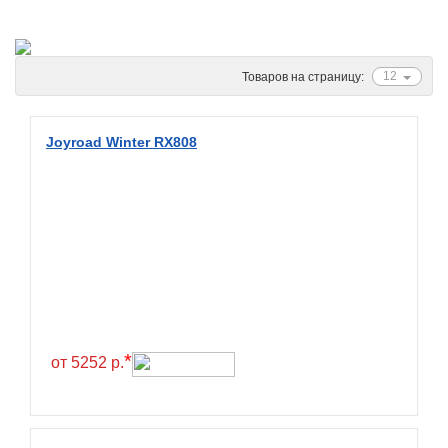
Ascenso
ATF
Atlander
12
Товаров на страницу:
Attar
Austone
Joyroad Winter RX808
Autogreen
Avatyre
Avon
Barez Tires
Bars
Barum
Bearway
*
от 5252 р.
Bestang
BFGoodrich
BKT