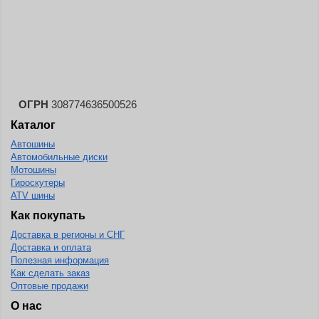
Continental
Contyre
Cooper
Cooper&Chengshan
ОГРН
308774636500526
Copartner
Каталог
Cordiant
Автошины
Crossleader
Автомобильные диски
Мотошины
Crosswind
Гироскутеры
CST
ATV шины
Как покупать
Cultor
Доставка в регионы и СНГ
Deestone
Доставка и оплата
Deli
Полезная информация
Как сделать заказ
Delinte
Оптовые продажи
Delmax
О нас