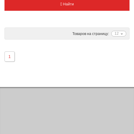
Найти
Metzeler
Michelin
Mitas
Nankang
12
Товаров на страницу:
Novion
Pirelli
1
PMT
Red Sun
Sava
Schwalbe
Shantian
Shinko
Sunchase
Titan