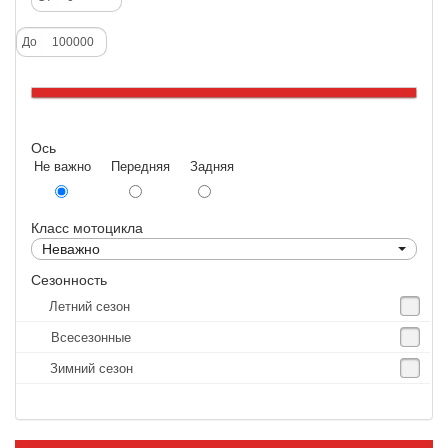
Deestone
До
Dunlop
Excel
Forerunner
Ось
GoldenTyre
Не важно Передняя Задняя
Gummy
Heidenau
Класс мотоцикла
IRC
Неважно
IRC Tyre
Сезонность
Летний сезон
Kenda
Всесезонные
KINGS TIRE
Зимний сезон
Kingstone
Kingtyre
Maxxis