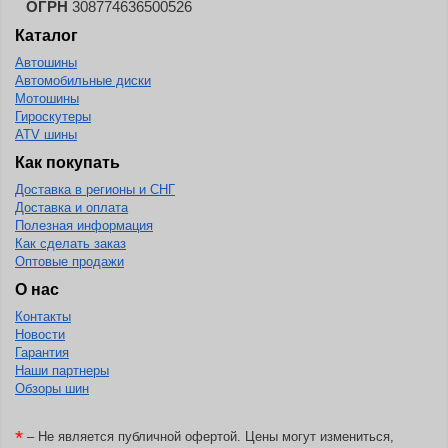
ОГРН
308774636500526
Wanda
Каталог
Wanmao
Автошины
Wincross
Автомобильные диски
Мотошины
X-Grip
Гироскутеры
YiJiaBan
ATV шины
Как покупать
Волтайр
Доставка в регионы и СНГ
Кама
Доставка и оплата
Полезная информация
Петрошина
Как сделать заказ
Оптовые продажи
О нас
Контакты
Новости
Гарантия
Наши партнеры
Обзоры шин
*
– Не является публичной офертой. Цены могут измениться,