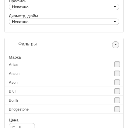
Профиль
Неважно
Диаметр, дюйм
Неважно
Фильтры
Марка
Anlas
Arisun
Avon
BKT
Borilli
Bridgestone
Continental
Цена
CST
От