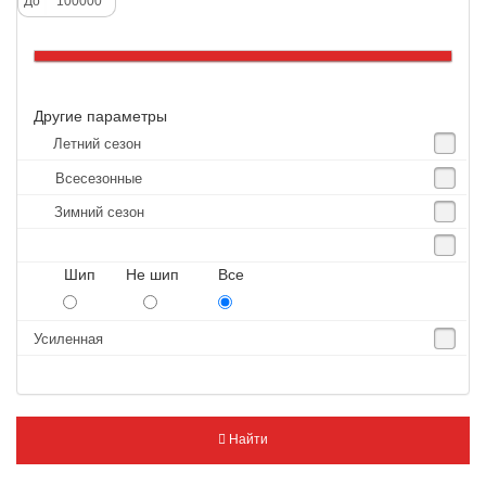
До
Altenzo
Altura
Amberstone
Другие параметры
Amtel
Летний сезон
Anjie
Всесезонные
Annaite
Зимний сезон
Antares
Aosen
Шип Не шип Все
Aoteli
Aplus
Усиленная
APT
Arivo
Armour
Найти
Armstrong