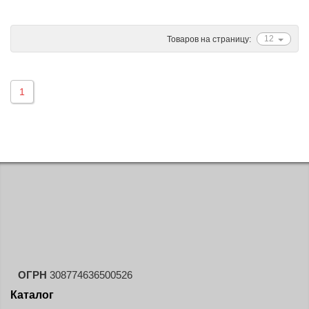
Ascenso
ATF
12
Товаров на страницу:
Atlander
Attar
1
Austone
Autogreen
Avatyre
Avon
Barez Tires
Bars
Barum
Bearway
Bestang
ОГРН
308774636500526
BFGoodrich
Каталог
BKT