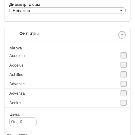
Диаметр, дюйм
Неважно
Фильтры
Марка
Accelera
Accelus
Achilles
Advance
Advenza
Aeolus
Agate
Цена
Agrica
От
Alliance