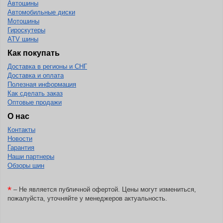
Автошины
Автомобильные диски
BlackHawk
Мотошины
Гироскутеры
Blacklion
ATV шины
Boto
Как покупать
Bridgestone
Доставка в регионы и СНГ
Доставка и оплата
Cachland
Полезная информация
Camso
Как сделать заказ
Оптовые продажи
Carlisle
О нас
Ceat
Контакты
Новости
Centara
Гарантия
Chaoyang
Наши партнеры
Обзоры шин
Comforser
Compasal
*
– Не является публичной офертой. Цены могут измениться,
пожалуйста, уточняйте у менеджеров актуальность.
Composit
Constancy