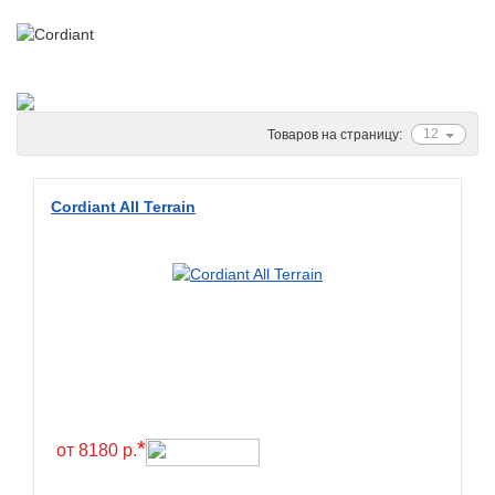
Ascenso
ATF
Atlander
Attar
12
Товаров на страницу:
Austone
Autogreen
Cordiant All Terrain
Avatyre
Avon
Barez Tires
Bars
Barum
Bearway
Bestang
*
от 8180 р.
BFGoodrich
BKT