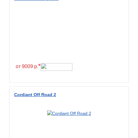
Greentrac
Gremax
Grenlander
Gri
Gripmax
GT Radial
GTK
*
от 9009 р.
Habilead
Haida
Hankook
Cordiant Off Road 2
Headway
Henan
Hercules
Hifly