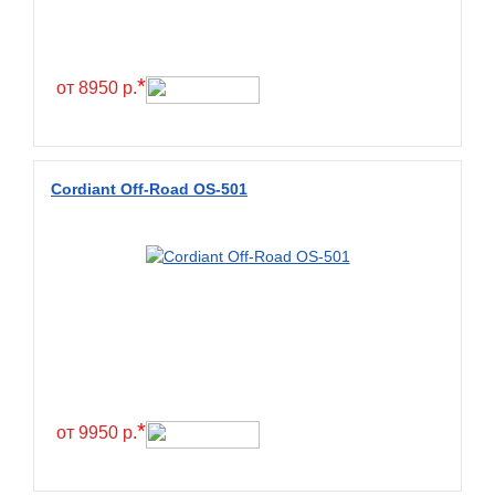
Hilo
Hoosier
HunterRoad
*
от 8950 р.
I Zen KW22
Ikon
Ikon Tyres
Cordiant Off-Road OS-501
Ilink
Imperial
Infinity
Interstate
JK Tyre
Joyroad
Kabat
*
от 9950 р.
Kapsen
Kavir Tire