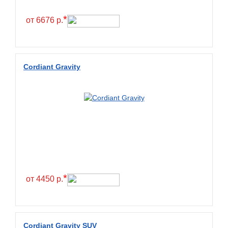
Fullrun
*
от 6676 р.
Galaxy
General
General Tire
Cordiant Gravity
Gislaved
Giti
Goform
Goldshield
GoldStone
Goodride
Goodtrip
*
от 4450 р.
Goodyear
Greckster
Green Dragon
Cordiant Gravity SUV