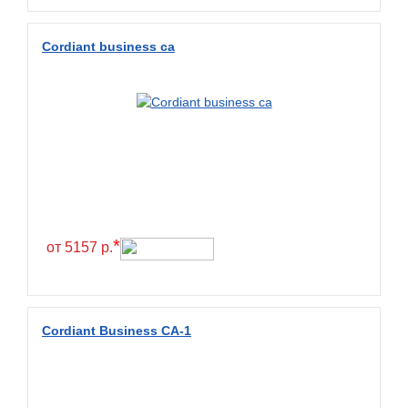
BlackHawk
Cordiant business ca
Blacklion
Boto
Bridgestone
Cachland
Camso
Carlisle
Ceat
*
от 5157 р.
Centara
Chaoyang
Comforser
Cordiant Business CA-1
Compasal
Composit
Constancy