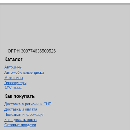
Landspider
Lanvigator
Lassa
Laufenn
Leao
Ling Long
ОГРН
308774636500526
Long March
Каталог
Автошины
Longtraxx
Автомобильные диски
Magnum
Мотошины
Гироскутеры
Marangoni
ATV шины
Marcher
Как покупать
Доставка в регионы и СНГ
Marshal
Доставка и оплата
Massimo
Полезная информация
Как сделать заказ
Mastercraft
Оптовые продажи