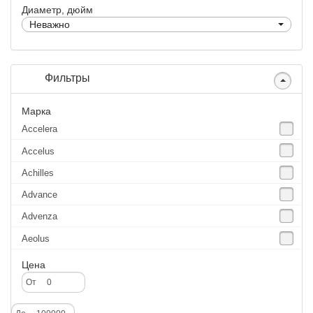
Диаметр, дюйм
Неважно
Фильтры
Марка
Accelera
Accelus
Achilles
Advance
Advenza
Aeolus
Agate
Цена
Agrica
От
Alliance