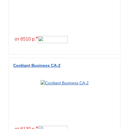
Continental
Contyre
Cooper
Cooper&Chengshan
*
от 6510 р.
Copartner
Cordiant
Crossleader
Cordiant Business CA-2
Crosswind
CST
Cultor
Deestone
Deli
Delinte
Delmax
*
от 6130 р.