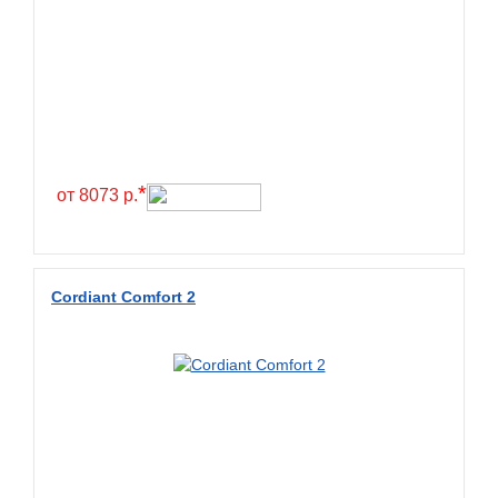
Exmile
Falken
Farride
Farroad
Federal
Fesite
*
от 8073 р.
Firemax
Firestone
Forceland
Cordiant Comfort 2
Forerunner
Formula
Fortune
Forza
Fronway
Fulda