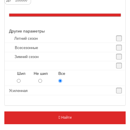
До
Altenzo
Altura
Amberstone
Другие параметры
Amtel
Летний сезон
Anjie
Всесезонные
Annaite
Зимний сезон
Antares
Aosen
Шип Не шип Все
Aoteli
Aplus
Усиленная
APT
Arivo
Armour
Найти
Armstrong