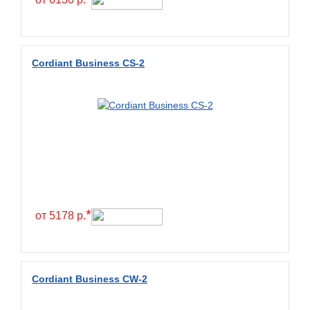
Diamondback
Distance
Dmack
Cordiant Business CS-2
Dongfeng
Double Coin
Double Star
Doupro
Drc
Dunlop
Duraturn
*
от 5178 р.
Dynamo
Emrald
Everest
Cordiant Business CW-2
Evergreen