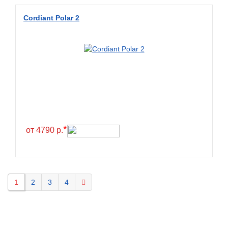
KELLY
Cordiant Polar 2
Kenda
Kinforest
Kingboss
Kingnate
Kingstar
Kleber
Kormoran
*
от 4790 р.
Kpatos
Kumho
Kustone
1
2
3
4
Lande
Landrock
Landsail