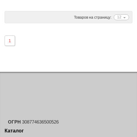
Ascenso
ATF
12
Товаров на страницу:
Atlander
Attar
1
Austone
Autogreen
Avatyre
Avon
Barez Tires
Bars
Barum
Bearway
Bestang
ОГРН
308774636500526
BFGoodrich
Каталог
BKT