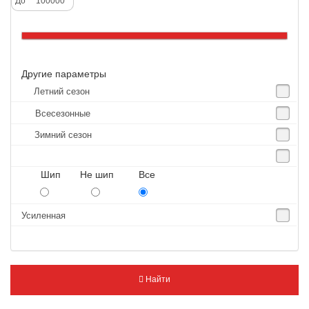
До
Altenzo
Altura
Amberstone
Другие параметры
Amtel
Летний сезон
Anjie
Всесезонные
Annaite
Зимний сезон
Antares
Aosen
Шип Не шип Все
Aoteli
Aplus
Усиленная
APT
Arivo
Armour
Найти
Armstrong