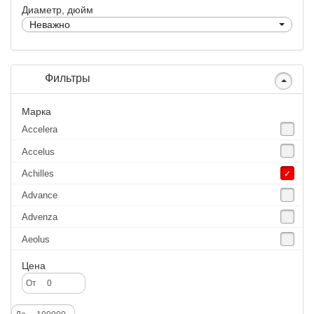
Диаметр, дюйм
Неважно
Фильтры
Марка
Accelera
Accelus
Achilles
Advance
Advenza
Aeolus
Agate
Цена
Agrica
От
Alliance