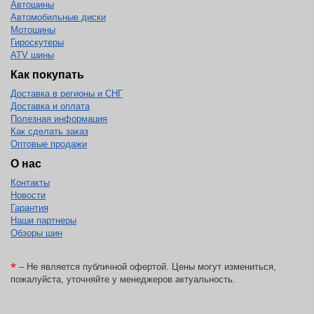
Автошины
Автомобильные диски
BlackHawk
Мотошины
Гироскутеры
Blacklion
ATV шины
Boto
Как покупать
Bridgestone
Доставка в регионы и СНГ
Доставка и оплата
Cachland
Полезная информация
Camso
Как сделать заказ
Оптовые продажи
Carlisle
О нас
Ceat
Контакты
Новости
Centara
Гарантия
Chaoyang
Наши партнеры
Обзоры шин
Comforser
Compasal
*
– Не является публичной офертой. Цены могут измениться,
пожалуйста, уточняйте у менеджеров актуальность.
Composit
Constancy