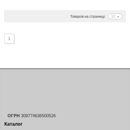
Ascenso
ATF
12
Товаров на страницу:
Atlander
Attar
1
Austone
Autogreen
Avatyre
Avon
Barez Tires
Bars
Barum
Bearway
Bestang
ОГРН
308774636500526
BFGoodrich
Каталог
BKT