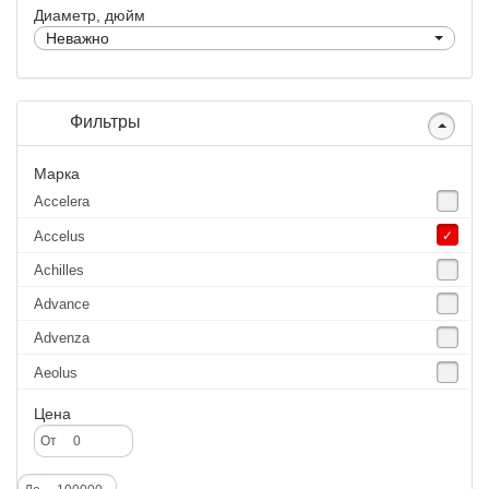
Диаметр, дюйм
Неважно
Фильтры
Марка
Accelera
Accelus
Achilles
Advance
Advenza
Aeolus
Agate
Цена
Agrica
От
Alliance