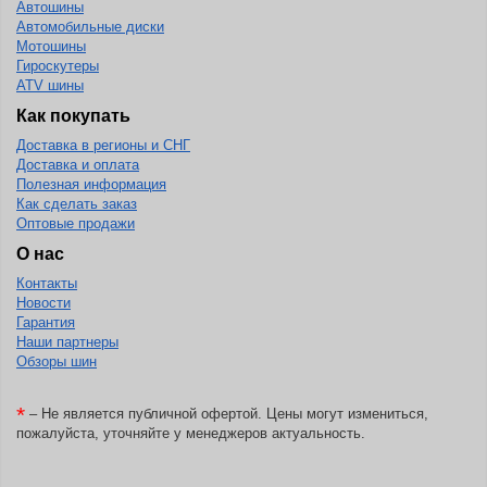
Автошины
Автомобильные диски
BlackHawk
Мотошины
Гироскутеры
Blacklion
ATV шины
Boto
Как покупать
Bridgestone
Доставка в регионы и СНГ
Доставка и оплата
Cachland
Полезная информация
Camso
Как сделать заказ
Оптовые продажи
Carlisle
О нас
Ceat
Контакты
Новости
Centara
Гарантия
Chaoyang
Наши партнеры
Обзоры шин
Comforser
Compasal
*
– Не является публичной офертой. Цены могут измениться,
пожалуйста, уточняйте у менеджеров актуальность.
Composit
Constancy