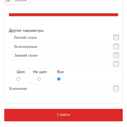
До
Altenzo
Altura
Amberstone
Другие параметры
Amtel
Летний сезон
Anjie
Всесезонные
Annaite
Зимний сезон
Antares
Aosen
Шип Не шип Все
Aoteli
Aplus
Усиленная
APT
Arivo
Armour
Найти
Armstrong