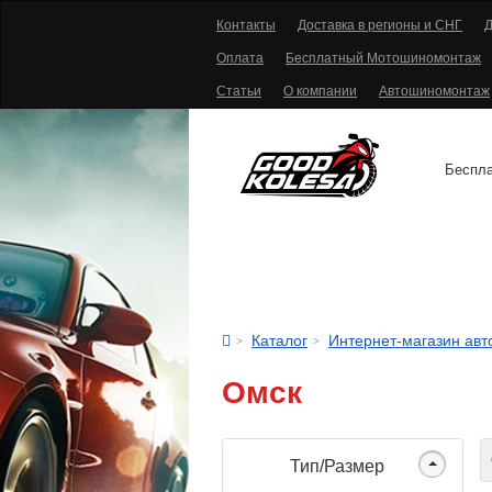
Контакты
Доставка в регионы и СНГ
Д
Оплата
Бесплатный Мотошиномонтаж
Статьи
О компании
Автошиномонтаж
Беспла
АВТОШИНЫ
Каталог
Интернет-магазин ав
Омск
С
Тип/Размер