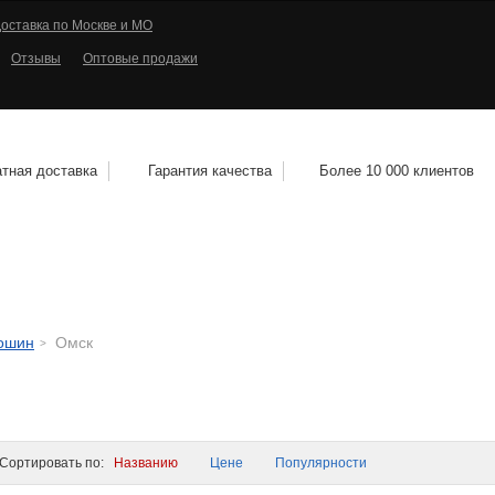
оставка по Москве и МО
Отзывы
Оптовые продажи
тная доставка
Гарантия качества
Более 10 000 клиентов
КОЛЕСНЫЕ ДИСКИ
МОТОШИНЫ
КВАДРО
тошин
Омск
ортировать по:
Названию
Цене
Популярности