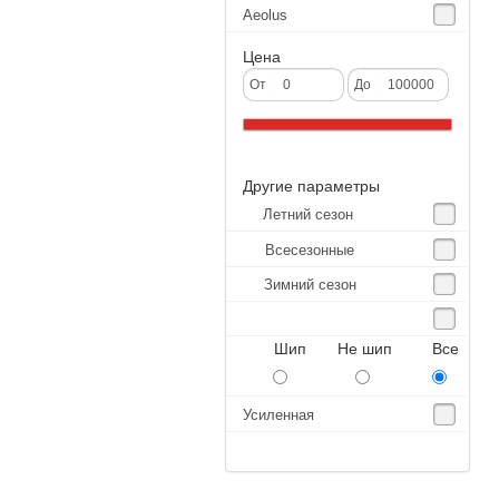
Aeolus
Agate
Цена
Agrica
От
До
Alliance
Altenzo
Другие параметры
Altura
Летний сезон
Amberstone
Всесезонные
Amtel
Зимний сезон
Anjie
Annaite
Шип Не шип Все
Antares
Aosen
Усиленная
Aoteli
Aplus