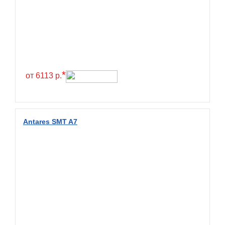
Greentrac
Gremax
Grenlander
Gri
Gripmax
*
от 6113 р.
GT Radial
GTK
Habilead
Antares SMT A7
Haida
Hankook
Headway
Henan
Hercules
Hifly