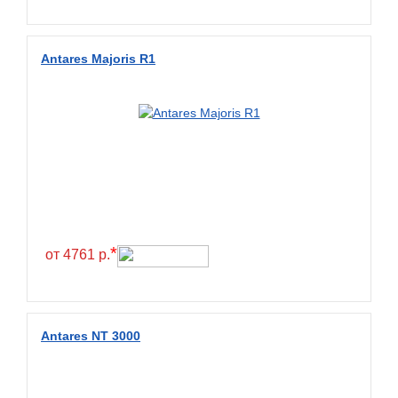
Fullrun
Galaxy
Antares Majoris R1
General
General Tire
Gislaved
Giti
Goform
Goldshield
GoldStone
*
от 4761 р.
Goodride
Goodtrip
Goodyear
Antares NT 3000
Greckster
Green Dragon