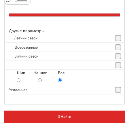
До
Altenzo
Altura
Amberstone
Другие параметры
Amtel
Летний сезон
Anjie
Всесезонные
Annaite
Зимний сезон
Antares
Aosen
Шип Не шип Все
Aoteli
Aplus
Усиленная
APT
Arivo
Armour
Найти
Armstrong