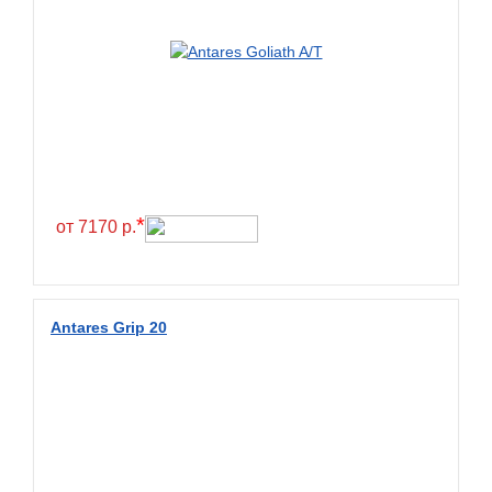
BlackHawk
Blacklion
Boto
Bridgestone
Cachland
Camso
*
от 7170 р.
Carlisle
Ceat
Centara
Antares Grip 20
Chaoyang
Comforser
Compasal
Composit
Constancy