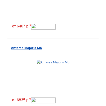
Exmile
Falken
Farride
Farroad
*
от 6407 р.
Federal
Fesite
Firemax
Antares Majoris M5
Firestone
Forceland
Forerunner
Formula
Fortune
Forza
Fronway
*
от 6835 р.
Fulda