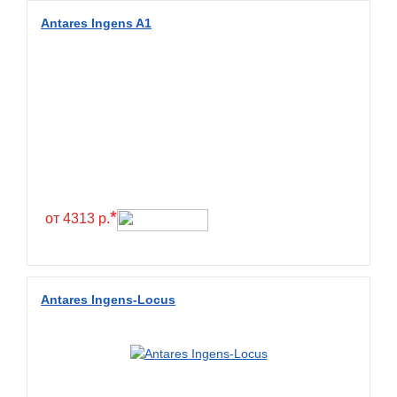
Diamondback
Antares Ingens A1
Distance
Dmack
Dongfeng
Double Coin
Double Star
Doupro
Drc
*
от 4313 р.
Dunlop
Duraturn
Dynamo
Antares Ingens-Locus
Emrald
Everest
Evergreen