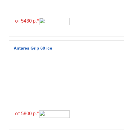
Continental
Contyre
*
от 5430 р.
Cooper
Cooper&Chengshan
Copartner
Antares Grip 60 ice
Cordiant
Crossleader
Crosswind
CST
Cultor
Deestone
Deli
*
от 5800 р.
Delinte
Delmax