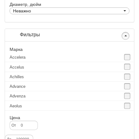
Диаметр, дюйм
Неважно
Фильтры
Марка
Accelera
Accelus
Achilles
Advance
Advenza
Aeolus
Agate
Цена
Agrica
От
Alliance