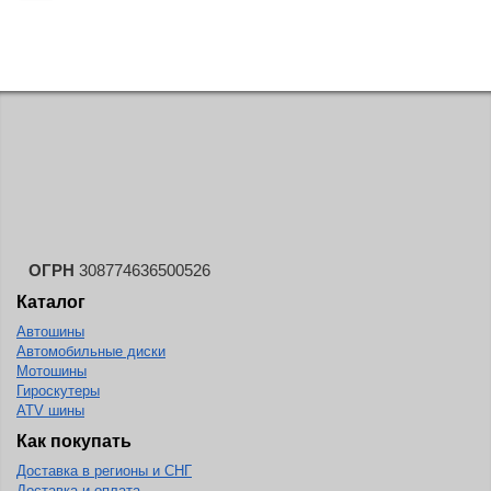
KELLY
Kenda
Kinforest
Kingboss
Kingnate
Kingstar
Kleber
Kormoran
ОГРН
308774636500526
Kpatos
Каталог
Автошины
Kumho
Автомобильные диски
Kustone
Мотошины
Гироскутеры
Lande
ATV шины
Landrock
Как покупать
Доставка в регионы и СНГ
Landsail
Доставка и оплата