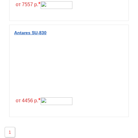
Hilo
*
от 7557 р.
Hoosier
HunterRoad
I Zen KW22
Antares SU-830
Ikon
Ikon Tyres
Ilink
Imperial
Infinity
Interstate
JK Tyre
*
от 4456 р.
Joyroad
Kabat
Kapsen
1
Kavir Tire