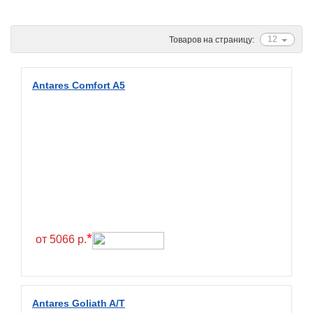
Ascenso
ATF
12
Товаров на страницу:
Atlander
Attar
Antares Comfort A5
Austone
Autogreen
Avatyre
Avon
Barez Tires
Bars
Barum
*
от 5066 р.
Bearway
Bestang
BFGoodrich
Antares Goliath A/T
BKT