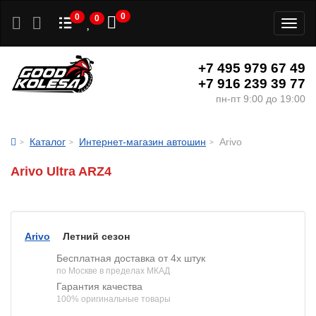
0
0
0
Toggl
naviga
+7 495 979 67 49
+7 916 239 39 77
пн-пт 9:00 до 19:00
Каталог
Интернет-магазин автошин
Arivo
Arivo Ultra ARZ4
Arivo
Летний сезон
Бесплатная доставка от 4х штук
по Москве в пределах МКАД
Гарантия качества
100% оригинальные товары