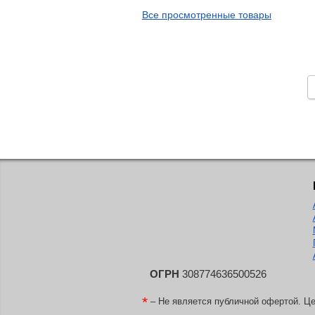
APT
Все просмотренные товары
Arivo
Armour
Armstrong
Ascenso
ATF
Atlander
Attar
Austone
Autogreen
Avatyre
Avon
Barez Tires
ОГРН
308774636500526
Bars
*
– Не является публичной офертой. Це
Barum