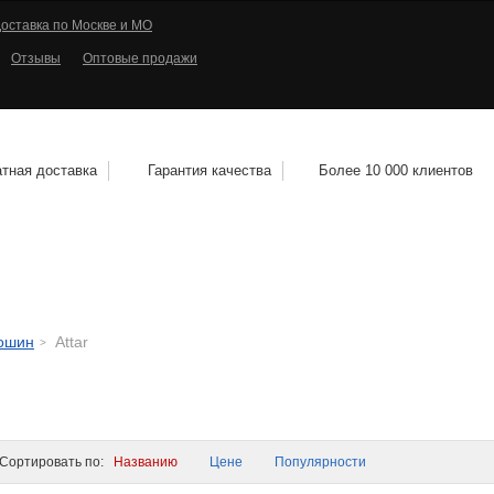
оставка по Москве и МО
Отзывы
Оптовые продажи
тная доставка
Гарантия качества
Более 10 000 клиентов
КОЛЕСНЫЕ ДИСКИ
МОТОШИНЫ
КВАДРО
тошин
Attar
ортировать по:
Названию
Цене
Популярности