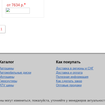
*
от 7634 р.
1
Каталог
Как покупать
Автошины
Доставка в регионы и СНГ
Автомобильные диски
Доставка и оплата
Мотошины
Полезная информация
Гироскутеры
Как сделать заказ
ATV шины
Оптовые продажи
ны могут измениться, пожалуйста, уточняйте у менеджеров актуальност