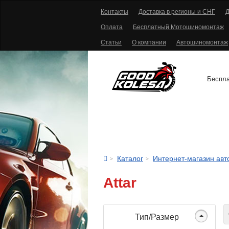
Контакты
Доставка в регионы и СНГ
Д
Оплата
Бесплатный Мотошиномонтаж
Статьи
О компании
Автошиномонтаж
Беспла
АВТОШИНЫ
Каталог
Интернет-магазин ав
Attar
С
Тип/Размер