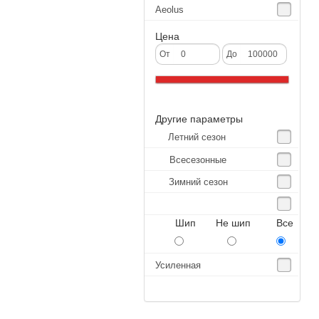
Aeolus
Agate
Цена
Agrica
От
До
Alliance
Altenzo
Другие параметры
Altura
Летний сезон
Amberstone
Всесезонные
Amtel
Зимний сезон
Anjie
Annaite
Шип Не шип Все
Antares
Aosen
Усиленная
Aoteli
Aplus