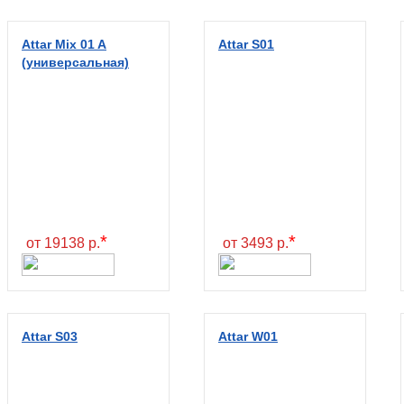
Attar Mix 01 A
Attar S01
(универсальная)
*
*
от 19138 р.
от 3493 р.
Attar S03
Attar W01