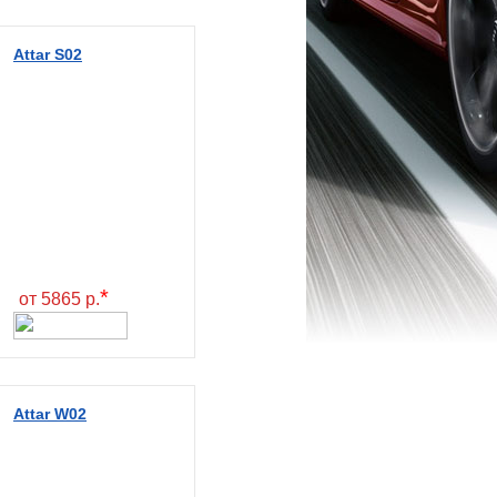
Attar S02
*
от 5865 р.
Attar W02