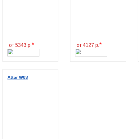
*
*
от 5343 р.
от 4127 р.
Attar W03