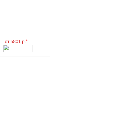
*
от 5801 р.