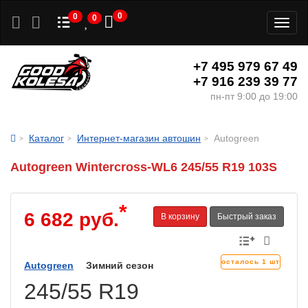
0
0
0
Toggl
naviga
+7 495 979 67 49
+7 916 239 39 77
пн-пт 9:00 до 19:00
Каталог
Интернет-магазин автошин
Autogreen
Autogreen Wintercross-WL6 245/55 R19 103S
*
6 682 руб.
В корзину
Быстрый заказ
осталось 1 шт
Autogreen
Зимний сезон
245/55 R19