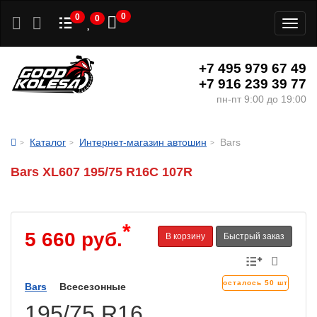
0
0
0
Toggl
naviga
+7 495 979 67 49
+7 916 239 39 77
пн-пт 9:00 до 19:00
Каталог
Интернет-магазин автошин
Bars
Bars XL607 195/75 R16C 107R
*
5 660 руб.
В корзину
Быстрый заказ
осталось 50 шт
Bars
Всесезонные
195/75 R16