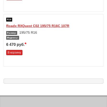
R16
Roadx RXQuest C02 195/75 R16C 107R
195/75 R16
Размер:
Индексы:
*
6 470 руб.
В корзину