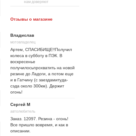
нам доверяют
Отзывы о магазине
Владислав
мотовладелец
Артем, СПАСИБИЩЕ!!Получил
колеса в субботу в ПЭК. В
воскресенье
получилосьпрохватить на новой
резине до Ладоги, а потом еще
и в Гатчину (с заездамитуда-
сэда около 300км). Держит
огонь!
Сергей М
автолюбитель
Заказ. 12097. Резина - огонь!
Все пришло вовремя, и как в
описании.