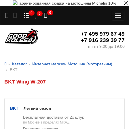
0
0
0
Toggl
naviga
+7 495 979 67 49
+7 916 239 39 77
пн-пт 9:00 до 19:00
Каталог
Интернет магазин Мотошин (моторезины)
BKT
BKT Wing W-207
BKT
Летний сезон
Бесплатная доставка от 2х штук
по Москве в пределах МКАД
Гарантия качества