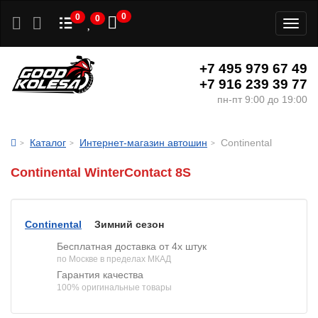
0
0
0
Toggl
naviga
+7 495 979 67 49
+7 916 239 39 77
пн-пт 9:00 до 19:00
Каталог
Интернет-магазин автошин
Continental
Continental WinterContact 8S
Continental
Зимний сезон
Бесплатная доставка от 4х штук
по Москве в пределах МКАД
Гарантия качества
100% оригинальные товары