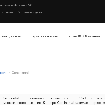
оставка по Москве и МО
Отзывы
Оптовые продажи
тная доставка
Гарантия качества
Более 10 000 клиентов
КОЛЕСНЫЕ ДИСКИ
МОТОШИНЫ
КВАДРО
тошин
Continental
Continental – компания, основанная в 1871 г, извес
высококачественных шин. Концерн Continental занимает первое м