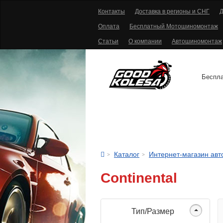
Контакты
Доставка в регионы и СНГ
Д
Оплата
Бесплатный Мотошиномонтаж
Статьи
О компании
Автошиномонтаж
Беспла
АВТОШИНЫ
Каталог
Интернет-магазин ав
Continental
Тип/Размер