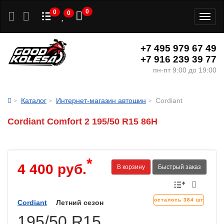
0
0
0
Toggl
naviga
+7 495 979 67 49
+7 916 239 39 77
пн-пт 9:00 до 19:00
Каталог
Интернет-магазин автошин
Cordiant
Cordiant Comfort 2 195/50 R15 86H
*
4 400 руб.
В корзину
Быстрый заказ
осталось 384 шт
Cordiant
Летний сезон
195/50 R15