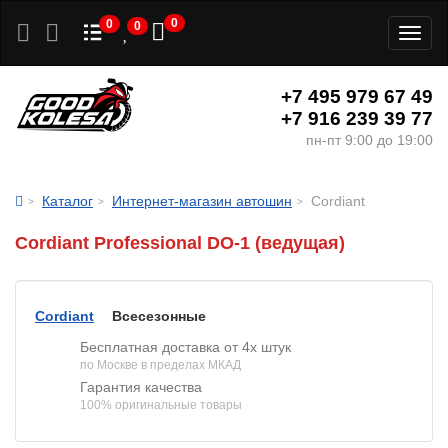
0
0
0
Toggl
naviga
+7 495 979 67 49
+7 916 239 39 77
пн-пт 9:00 до 19:00
Каталог
Интернет-магазин автошин
Cordiant
Cordiant Professional DO-1 (ведущая)
Cordiant
Всесезонные
Бесплатная доставка от 4х штук
по Москве в пределах МКАД
Гарантия качества
100% оригинальные товары