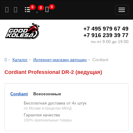
0
0
0
Toggl
naviga
+7 495 979 67 49
+7 916 239 39 77
пн-пт 9:00 до 19:00
Каталог
Интернет-магазин автошин
Cordiant
Cordiant Professional DR-2 (ведущая)
Cordiant
Всесезонные
Бесплатная доставка от 4х штук
по Москве в пределах МКАД
Гарантия качества
100% оригинальные товары