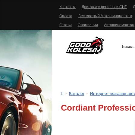
Контакты
Доставка в регионы и СНГ
Д
Оплата
Бесплатный Мотошиномонтаж
Статьи
О компании
Автошиномонтаж
Беспла
АВТОШИНЫ
Каталог
Интернет-магазин ав
Cordiant Professi