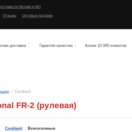
оставка по Москве и МО
Отзывы
Оптовые продажи
тная доставка
Гарантия качества
Более 10 000 клиентов
КОЛЕСНЫЕ ДИСКИ
МОТОШИНЫ
КВАДРО
тошин
Cordiant
onal FR-2 (рулевая)
Cordiant
Всесезонные