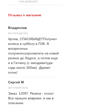
нам доверяют
Отзывы о магазине
Владислав
мотовладелец
Артем, СПАСИБИЩЕ!!Получил
колеса в субботу в ПЭК. В
воскресенье
получилосьпрохватить на новой
резине до Ладоги, а потом еще
и в Гатчину (с заездамитуда-
сэда около 300км). Держит
огонь!
Сергей М
автолюбитель
Заказ. 12097. Резина - огонь!
Все пришло вовремя, и как в
описании.