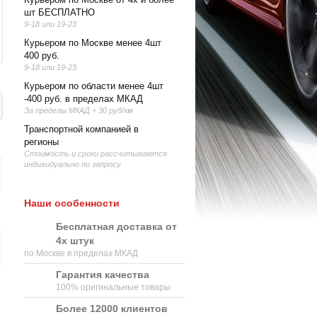
шт БЕСПЛАТНО
9-18 или 19-23
Курьером по Москве менее 4шт
400 руб.
9-18 или 19-23
Курьером по области менее 4шт
-400 руб. в пределах МКАД
За пределы МКАД + 30 руб/км
Транспортной компанией в
регионы
Стоимость и сроки рассчитываются
индивидуально по запросу
Наши особенности
Бесплатная доставка от
4х штук
по Москве в пределах МКАД
Гарантия качества
100% оригинальные товары
Более 12000 клиентов