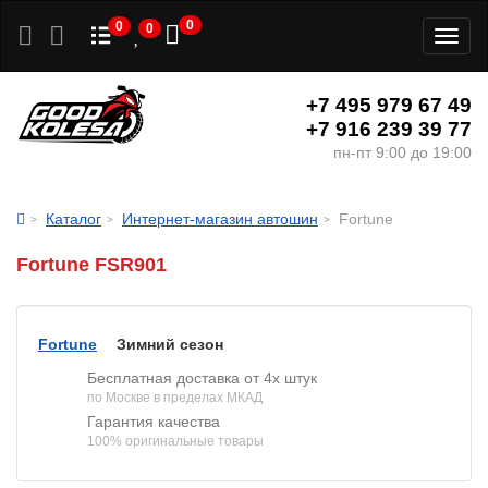
0
0
0
Toggl
naviga
+7 495 979 67 49
+7 916 239 39 77
пн-пт 9:00 до 19:00
Каталог
Интернет-магазин автошин
Fortune
Fortune FSR901
Fortune
Зимний сезон
Бесплатная доставка от 4х штук
по Москве в пределах МКАД
Гарантия качества
100% оригинальные товары