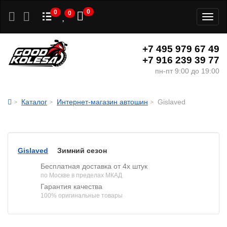
0
0
0
Toggl
naviga
+7 495 979 67 49
+7 916 239 39 77
пн-пт 9:00 до 19:00
Каталог
Интернет-магазин автошин
Gislaved
Gislaved
Зимний сезон
Бесплатная доставка от 4х штук
по Москве в пределах МКАД
Гарантия качества
100% оригинальные товары