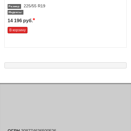
225/55 R19
Размер:
Индексы:
*
14 196 руб.
В корзину
ОГРН
308774636500526