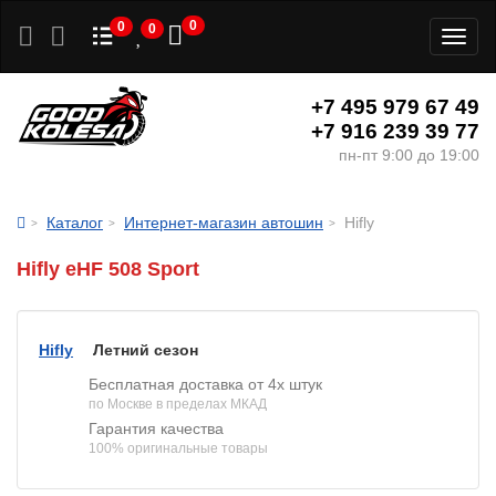
0
0
0
Toggl
naviga
+7 495 979 67 49
+7 916 239 39 77
пн-пт 9:00 до 19:00
Каталог
Интернет-магазин автошин
Hifly
Hifly eHF 508 Sport
Hifly
Летний сезон
Бесплатная доставка от 4х штук
по Москве в пределах МКАД
Гарантия качества
100% оригинальные товары