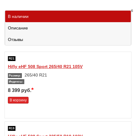
6
В наличии
Описание
Отзывы
R21
Hifly eHF 508 Sport 265/40 R21 105V
265/40 R21
Размер:
Индексы:
*
8 399 руб.
В корзину
R19