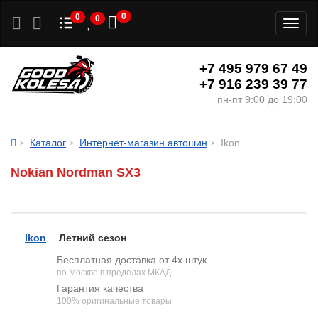
0
0
0
Toggl
naviga
+7 495 979 67 49
+7 916 239 39 77
пн-пт 9:00 до 19:00
Каталог
Интернет-магазин автошин
Ikon
Nokian Nordman SX3
Ikon
Летний сезон
Бесплатная доставка от 4х штук
по Москве в пределах МКАД
Гарантия качества
100% оригинальные товары