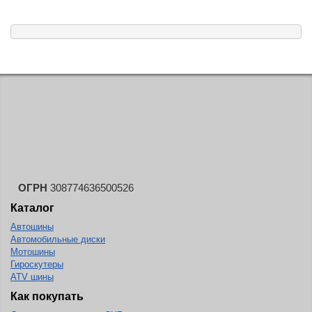
ОГРН
308774636500526
Каталог
Автошины
Автомобильные диски
Мотошины
Гироскутеры
ATV шины
Как покупать