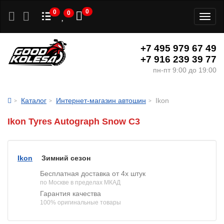
0
0
0
Toggl
naviga
+7 495 979 67 49
+7 916 239 39 77
пн-пт 9:00 до 19:00
Каталог
Интернет-магазин автошин
Ikon
Ikon Tyres Autograph Snow C3
Ikon
Зимний сезон
Бесплатная доставка от 4х штук
по Москве в пределах МКАД
Гарантия качества
100% оригинальные товары