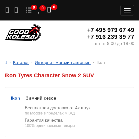
0
0
0
Toggl
naviga
+7 495 979 67 49
+7 916 239 39 77
пн-пт 9:00 до 19:00
Каталог
Интернет-магазин автошин
Ikon
Ikon Tyres Character Snow 2 SUV
Ikon
Зимний сезон
Бесплатная доставка от 4х штук
по Москве в пределах МКАД
Гарантия качества
100% оригинальные товары