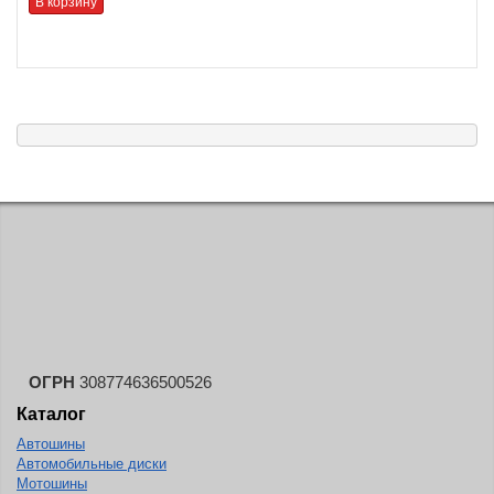
В корзину
ОГРН
308774636500526
Каталог
Автошины
Автомобильные диски
Мотошины