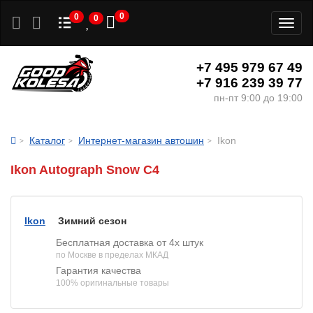
0
0
0
Toggl
naviga
+7 495 979 67 49
+7 916 239 39 77
пн-пт 9:00 до 19:00
Каталог
Интернет-магазин автошин
Ikon
Ikon Autograph Snow C4
Ikon
Зимний сезон
Бесплатная доставка от 4х штук
по Москве в пределах МКАД
Гарантия качества
100% оригинальные товары