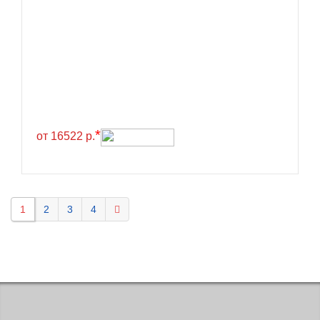
KELLY
Kenda
Kinforest
Kingboss
Kingnate
Kingstar
*
от 16522 р.
Kleber
Kormoran
Kpatos
1
2
3
4
Kumho
Kustone
Lande
Landrock
Landsail