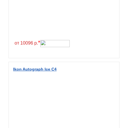
Greentrac
Gremax
Grenlander
Gri
Gripmax
*
от 10096 р.
GT Radial
GTK
Habilead
Ikon Autograph Ice C4
Haida
Hankook
Headway
Henan
Hercules
Hifly