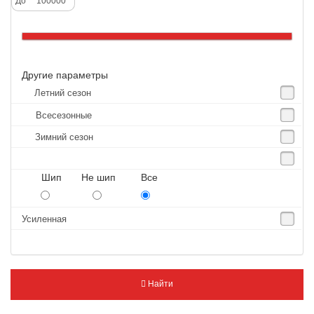
До
Altenzo
Altura
Amberstone
Другие параметры
Amtel
Летний сезон
Anjie
Всесезонные
Annaite
Зимний сезон
Antares
Aosen
Шип Не шип Все
Aoteli
Aplus
Усиленная
APT
Arivo
Armour
Найти
Armstrong