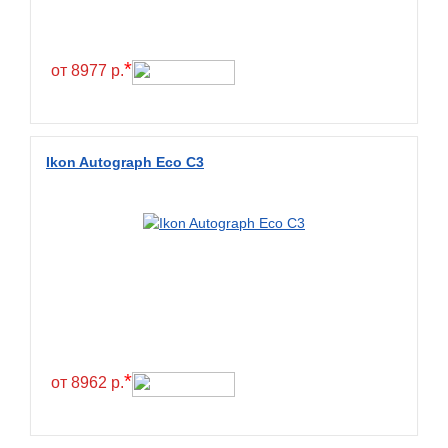
Continental
Contyre
*
от 8977 р.
Cooper
Cooper&Chengshan
Copartner
Ikon Autograph Eco C3
Cordiant
Crossleader
Crosswind
CST
Cultor
Deestone
Deli
*
от 8962 р.
Delinte
Delmax