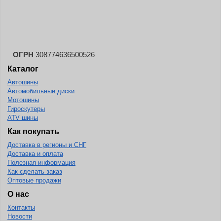
Landspider
Lanvigator
Lassa
Laufenn
ОГРН
308774636500526
Каталог
Leao
Автошины
Ling Long
Автомобильные диски
Long March
Мотошины
Гироскутеры
Longtraxx
ATV шины
Magnum
Как покупать
Доставка в регионы и СНГ
Marangoni
Доставка и оплата
Marcher
Полезная информация
Как сделать заказ
Marshal
Оптовые продажи
Massimo
О нас
Контакты
Mastercraft
Новости