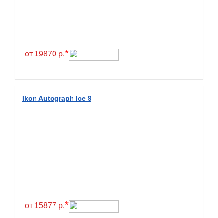
Exmile
Falken
Farride
Farroad
*
от 19870 р.
Federal
Fesite
Firemax
Ikon Autograph Ice 9
Firestone
Forceland
Forerunner
Formula
Fortune
Forza
Fronway
*
от 15877 р.
Fulda