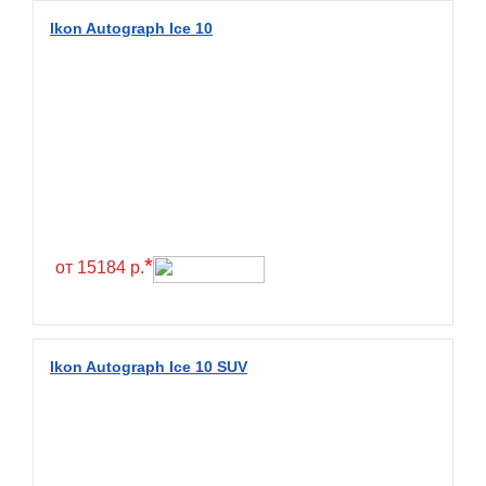
Diamondback
Ikon Autograph Ice 10
Distance
Dmack
Dongfeng
Double Coin
Double Star
Doupro
Drc
*
от 15184 р.
Dunlop
Duraturn
Dynamo
Ikon Autograph Ice 10 SUV
Emrald
Everest
Evergreen