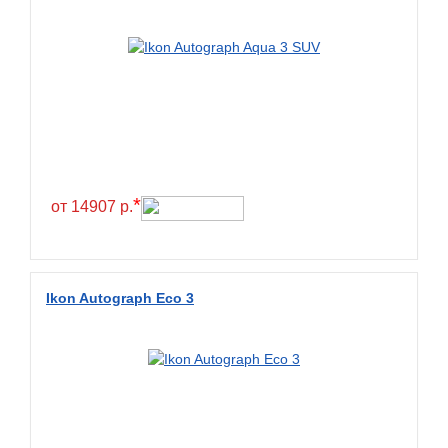
BlackHawk
Blacklion
Boto
Bridgestone
Cachland
Camso
*
от 14907 р.
Carlisle
Ceat
Centara
Ikon Autograph Eco 3
Chaoyang
Comforser
Compasal
Composit
Constancy