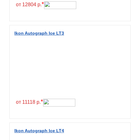
Hilo
*
от 12804 р.
Hoosier
HunterRoad
I Zen KW22
Ikon Autograph Ice LT3
Ikon
Ikon Tyres
Ilink
Imperial
Infinity
Interstate
JK Tyre
*
от 11118 р.
Joyroad
Kabat
Kapsen
Ikon Autograph Ice LT4
Kavir Tire