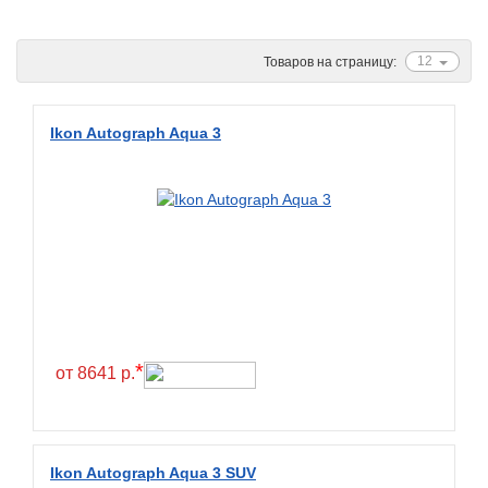
Ascenso
ATF
12
Товаров на страницу:
Atlander
Attar
Ikon Autograph Aqua 3
Austone
Autogreen
Avatyre
Avon
Barez Tires
Bars
Barum
*
от 8641 р.
Bearway
Bestang
BFGoodrich
Ikon Autograph Aqua 3 SUV
BKT