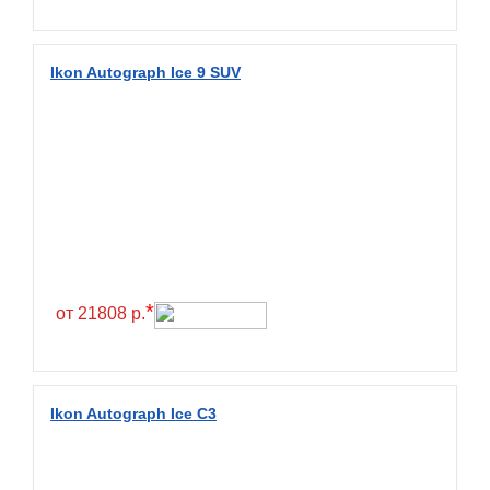
Fullrun
Galaxy
Ikon Autograph Ice 9 SUV
General
General Tire
Gislaved
Giti
Goform
Goldshield
GoldStone
*
от 21808 р.
Goodride
Goodtrip
Goodyear
Ikon Autograph Ice C3
Greckster
Green Dragon