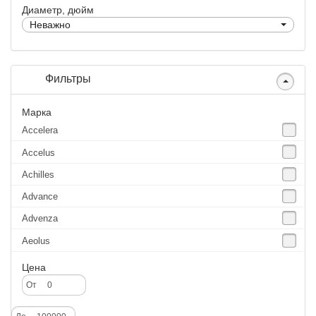
Диаметр, дюйм
Неважно
Фильтры
Марка
Accelera
Accelus
Achilles
Advance
Advenza
Aeolus
Agate
Цена
Agrica
От
Alliance