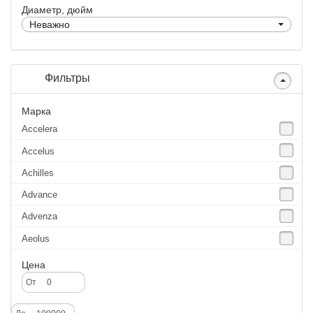
Диаметр, дюйм
Неважно
Фильтры
Марка
Accelera
Accelus
Achilles
Advance
Advenza
Aeolus
Agate
Цена
Agrica
От
Alliance