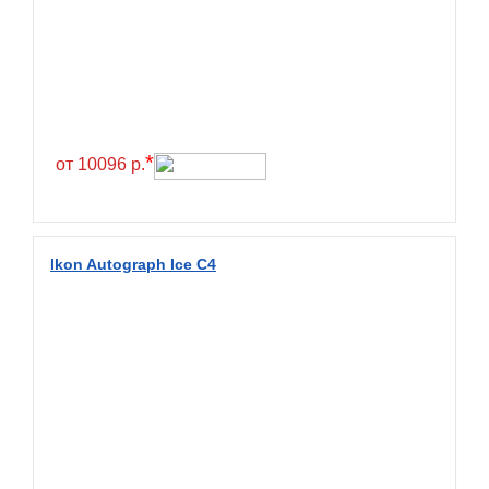
Greentrac
Gremax
Grenlander
Gri
Gripmax
*
от 10096 р.
GT Radial
GTK
Habilead
Ikon Autograph Ice C4
Haida
Hankook
Headway
Henan
Hercules
Hifly