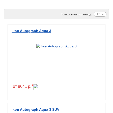
Ascenso
ATF
12
Товаров на страницу:
Atlander
Attar
Ikon Autograph Aqua 3
Austone
Autogreen
Avatyre
Avon
Barez Tires
Bars
Barum
*
от 8641 р.
Bearway
Bestang
BFGoodrich
Ikon Autograph Aqua 3 SUV
BKT