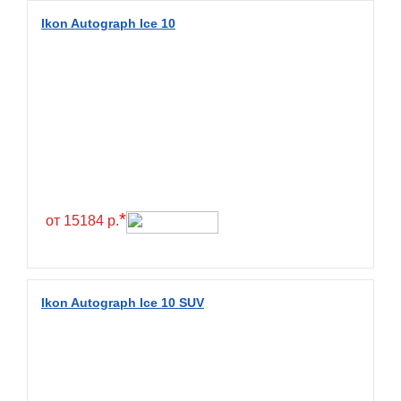
Diamondback
Ikon Autograph Ice 10
Distance
Dmack
Dongfeng
Double Coin
Double Star
Doupro
Drc
*
от 15184 р.
Dunlop
Duraturn
Dynamo
Ikon Autograph Ice 10 SUV
Emrald
Everest
Evergreen