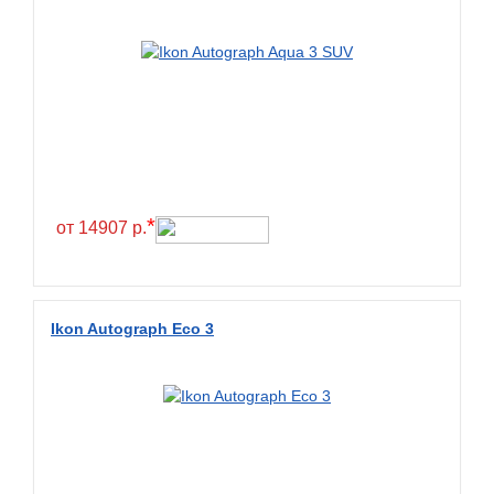
BlackHawk
Blacklion
Boto
Bridgestone
Cachland
Camso
*
от 14907 р.
Carlisle
Ceat
Centara
Ikon Autograph Eco 3
Chaoyang
Comforser
Compasal
Composit
Constancy