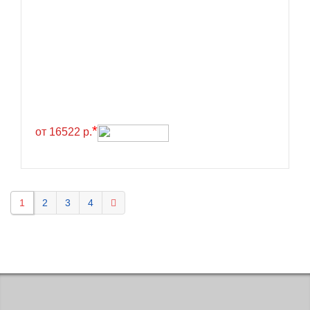
KELLY
Kenda
Kinforest
Kingboss
Kingnate
Kingstar
*
от 16522 р.
Kleber
Kormoran
Kpatos
1
2
3
4
Kumho
Kustone
Lande
Landrock
Landsail