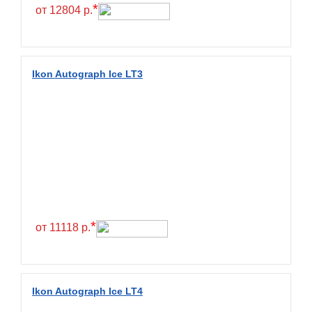
Hilo
*
от 12804 р.
Hoosier
HunterRoad
I Zen KW22
Ikon Autograph Ice LT3
Ikon
Ikon Tyres
Ilink
Imperial
Infinity
Interstate
JK Tyre
*
от 11118 р.
Joyroad
Kabat
Kapsen
Ikon Autograph Ice LT4
Kavir Tire