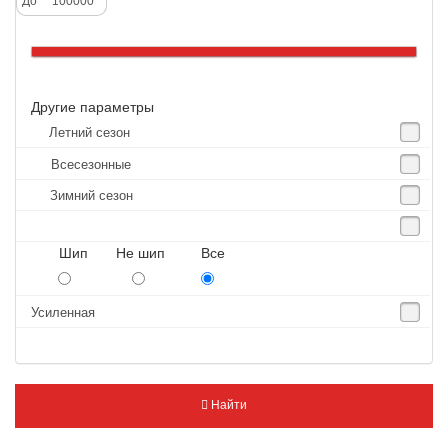
До
Altenzo
Altura
Amberstone
Другие параметры
Amtel
Летний сезон
Anjie
Всесезонные
Annaite
Зимний сезон
Antares
Aosen
Шип Не шип Все
Aoteli
Aplus
Усиленная
APT
Arivo
Armour
Найти
Armstrong