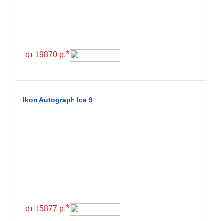
Exmile
Falken
Farride
Farroad
*
от 19870 р.
Federal
Fesite
Firemax
Ikon Autograph Ice 9
Firestone
Forceland
Forerunner
Formula
Fortune
Forza
Fronway
*
от 15877 р.
Fulda