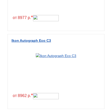
Continental
Contyre
*
от 8977 р.
Cooper
Cooper&Chengshan
Copartner
Ikon Autograph Eco C3
Cordiant
Crossleader
Crosswind
CST
Cultor
Deestone
Deli
*
от 8962 р.
Delinte
Delmax