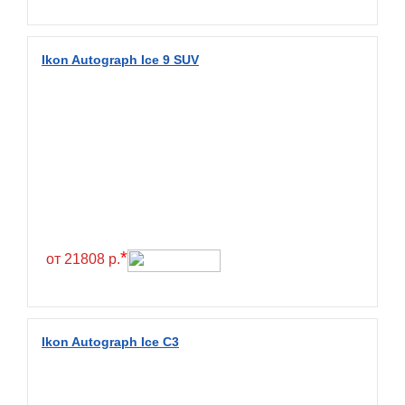
Fullrun
Galaxy
Ikon Autograph Ice 9 SUV
General
General Tire
Gislaved
Giti
Goform
Goldshield
GoldStone
*
от 21808 р.
Goodride
Goodtrip
Goodyear
Ikon Autograph Ice C3
Greckster
Green Dragon