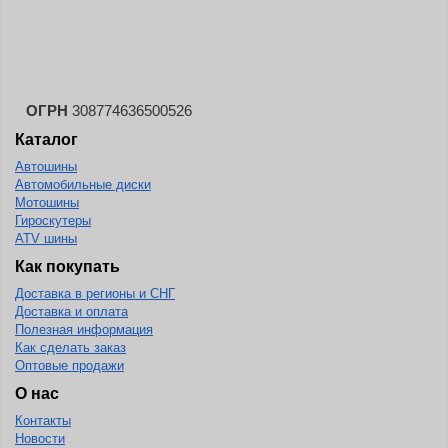
Landspider
Lanvigator
Lassa
Laufenn
ОГРН
308774636500526
Каталог
Leao
Автошины
Ling Long
Автомобильные диски
Long March
Мотошины
Гироскутеры
Longtraxx
ATV шины
Magnum
Как покупать
Доставка в регионы и СНГ
Marangoni
Доставка и оплата
Marcher
Полезная информация
Как сделать заказ
Marshal
Оптовые продажи
Massimo
О нас
Контакты
Mastercraft
Новости