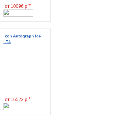
*
от 10096 р.
Ikon Autograph Ice
LT4
*
от 16522 р.