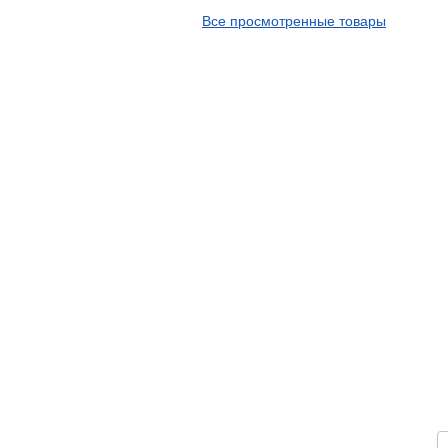
APT
Все просмотренные товары
Arivo
Armour
Armstrong
Ascenso
ATF
Atlander
Attar
Austone
Autogreen
Avatyre
Avon
Barez Tires
Bars
Barum