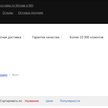
оставка по Москве и МО
Отзывы
Оптовые продажи
тная доставка
Гарантия качества
Более 10 000 клиентов
КОЛЕСНЫЕ ДИСКИ
МОТОШИНЫ
КВАДРО
тошин
Ikon
ортировать по:
Названию
Цене
Популярности