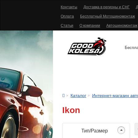
Контакты
Доставка в регионы и СНГ
Д
Оплата
Бесплатный Мотошиномонтаж
Статьи
О компании
Автошиномонтаж
Беспла
АВТОШИНЫ
Каталог
Интернет-магазин ав
Ikon
С
Тип/Размер