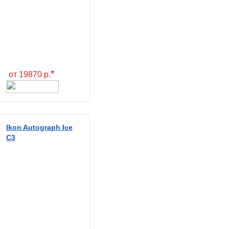
*
от 19870 р.
Ikon Autograph Ice
C3