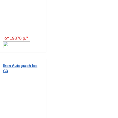
*
от 19870 р.
Ikon Autograph Ice
C3