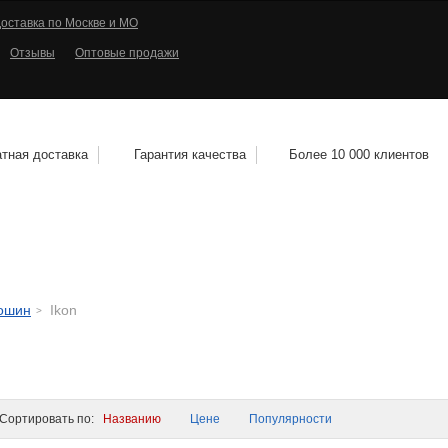
оставка по Москве и МО
Отзывы
Оптовые продажи
тная доставка
Гарантия качества
Более 10 000 клиентов
КОЛЕСНЫЕ ДИСКИ
МОТОШИНЫ
КВАДРО
тошин
Ikon
ортировать по:
Названию
Цене
Популярности