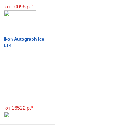
*
от 10096 р.
Ikon Autograph Ice
LT4
*
от 16522 р.