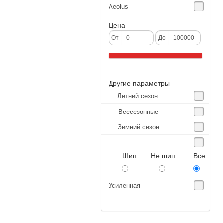
Aeolus
Agate
Цена
Agrica
От
До
Alliance
Altenzo
Другие параметры
Altura
Летний сезон
Amberstone
Всесезонные
Amtel
Зимний сезон
Anjie
Annaite
Шип Не шип Все
Antares
Aosen
Усиленная
Aoteli
Aplus