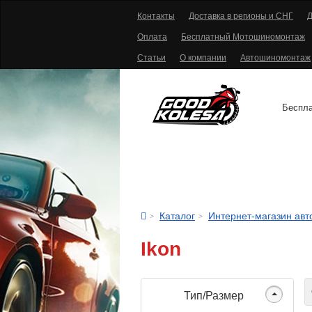
Контакты
Доставка в регионы и СНГ
Д
Оплата
Бесплатный Мотошиномонтаж
Статьи
О компании
Автошиномонтаж
Беспла
АВТОШИНЫ
Каталог
Интернет-магазин ав
Ikon
С
Тип/Размер