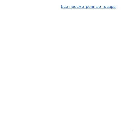
APT
Все просмотренные товары
Arivo
Armour
Armstrong
Ascenso
ATF
Atlander
Attar
Austone
Autogreen
Avatyre
Avon
Barez Tires
Bars
Barum