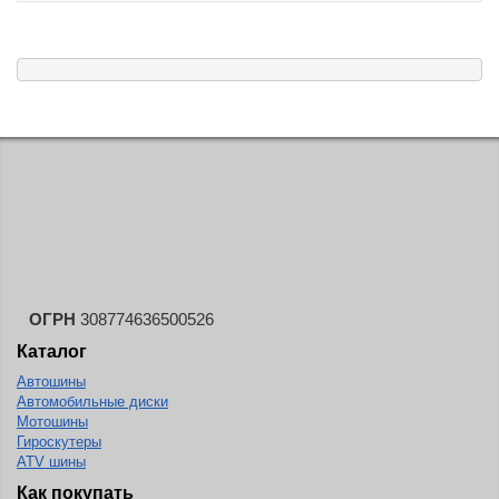
ОГРН
308774636500526
Каталог
Автошины
Автомобильные диски
Мотошины
Гироскутеры
ATV шины
Как покупать