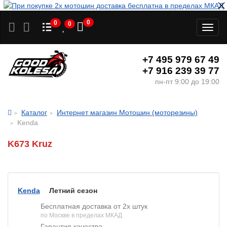
0
0
0
Toggl
naviga
+7 495 979 67 49
+7 916 239 39 77
пн-пт 9:00 до 19:00
Каталог
Интернет магазин Мотошин (моторезины)
Kenda
K673 Kruz
Kenda
Летний сезон
Бесплатная доставка от 2х штук
по Москве в пределах МКАД
Гарантия качества