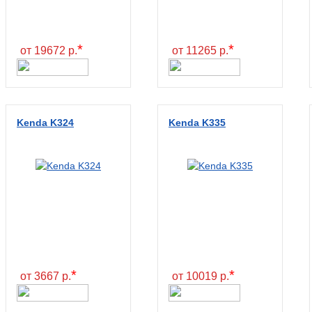
*
*
от 19672 р.
от 11265 р.
Kenda K324
Kenda K335
*
*
от 3667 р.
от 10019 р.