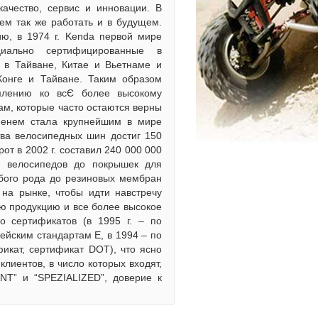
качество, сервис и инновации. В
ем так же работать и в будущем.
ию, в 1974 г. Kenda первой мире
иально сертифицированные в
 в Тайване, Китае и Вьетнаме и
Конге и Тайване. Таким образом
емлению ко всЄ более высокому
ам, которые часто остаются верны
менем стала крупнейшим в мире
ва велосипедных шин достиг 150
от в 2002 г. составил 240 000 000
 велосипедов до покрышек для
бого рода до резиновых мембран
на рынке, чтобы идти навстречу
ю продукцию и все более высокое
о сертификатов (в 1995 г. – по
пейским стандартам Е, в 1994 – по
фикат, сертификат DOT), что ясно
лиентов, в число которых входят,
ANT” и “SPEZIALIZED”, доверие к