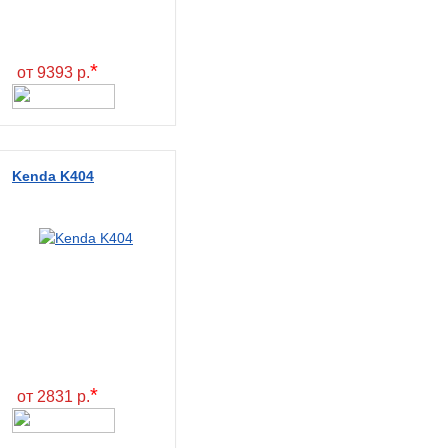
*
от 9393 р.
Kenda K404
*
от 2831 р.