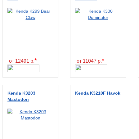
*
*
от 12491 р.
от 11047 р.
Kenda K3203
Kenda K3210F Havok
Mastodon