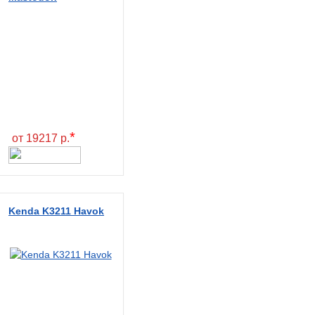
*
от 19217 р.
Kenda K3211 Havok