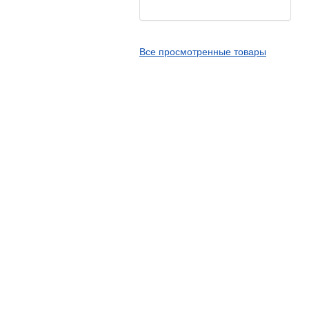
Kingstone
Kingtyre
Все просмотренные товары
Maxxis
Metzeler
Michelin
Mitas
Nankang
Novion
Pirelli
PMT
Red Sun
Sava
Schwalbe
Shantian