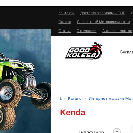
Контакты
Доставка в регионы и СНГ
Д
Оплата
Бесплатный Мотошиномонтаж
Статьи
О компании
Автошиномонтаж
Беспла
АВТОШИНЫ
Каталог
Интернет магазин Мо
Kenda
Тип/Размер