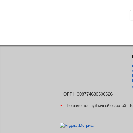
ОГРН
308774636500526
*
– Не является публичной офертой. Це