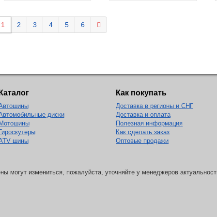
1
2
3
4
5
6
Каталог
Как покупать
Автошины
Доставка в регионы и СНГ
Автомобильные диски
Доставка и оплата
Мотошины
Полезная информация
Гироскутеры
Как сделать заказ
ATV шины
Оптовые продажи
ны могут измениться, пожалуйста, уточняйте у менеджеров актуальност