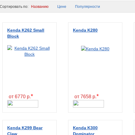
ортировать по:
Названию
Цене
Популярности
Kenda K262 Small
Kenda K280
Block
*
*
от 6770 р.
от 7658 р.
Kenda K299 Bear
Kenda K300
Claw
Dominator