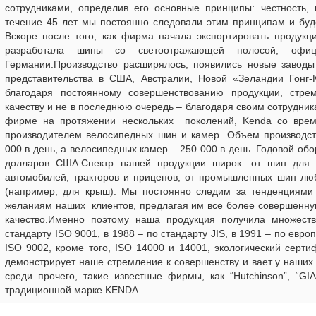
сотрудниками, определив его основные принципы: честность, 
течение 45 лет мы постоянно следовали этим принципам и буд
Вскоре после того, как фирма начала экспортировать продукц
разработала шины со светоотражающей полосой, офиц
Германии.Производство расширялось, появились новые заводы
представительства в США, Австралии, Новой «Зеландии Гонг-
благодаря постоянному совершенствованию продукции, стр
качеству и не в последнюю очередь – благодаря своим сотрудник
фирме на протяжении нескольких поколений, Kenda со вре
производителем велосипедных шин и камер. Объем производст
000 в день, а велосипедных камер – 250 000 в день. Годовой обор
долларов США.Спектр нашей продукции широк: от шин для
автомобилей, тракторов и прицепов, от промышленных шин лю
(например, для крыш). Мы постоянно следим за тенденциями 
желаниям наших клиентов, предлагая им все более совершенну
качество.Именно поэтому наша продукция получила множеств
стандарту ISO 9001, в 1988 – по стандарту JIS, в 1991 – по евро
ISO 9002, кроме того, ISO 14000 и 14001, экологический серти
демонстрирует наше стремление к совершенству и вает у наших к
среди прочего, такие известные фирмы, как “Hutchinson”, “GI
традиционной марке KENDA.