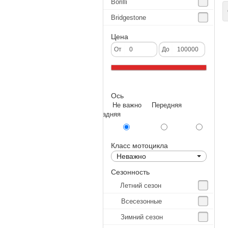
Borilli
С
Bridgestone
Continental
Цена
CST
От
До
Deestone
Dunlop
Ось
Excel
Не важно Передняя
Forerunner
Задняя
GoldenTyre
Gummy
Класс мотоцикла
Неважно
Heidenau
Сезонность
IRC
Летний сезон
IRC Tyre
Всесезонные
Kenda
Зимний сезон
KINGS TIRE