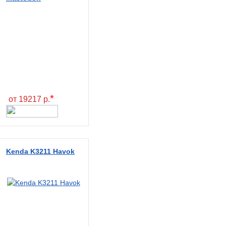
*
от 19217 р.
Kenda K3211 Havok