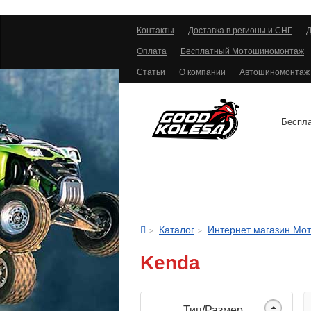
Контакты
Доставка в регионы и СНГ
Д
Оплата
Бесплатный Мотошиномонтаж
Статьи
О компании
Автошиномонтаж
Беспла
АВТОШИНЫ
Каталог
Интернет магазин Мо
Kenda
Тип/Размер