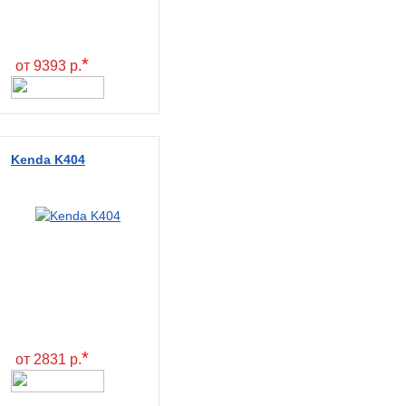
*
от 9393 р.
Kenda K404
*
от 2831 р.