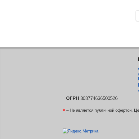
ОГРН
308774636500526
*
– Не является публичной офертой. Це