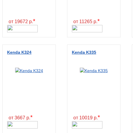
*
*
от 19672 р.
от 11265 р.
Kenda K324
Kenda K335
*
*
от 3667 р.
от 10019 р.