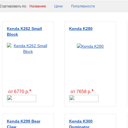
ортировать по:
Названию
Цене
Популярности
Kenda K262 Small
Kenda K280
Block
*
*
от 6770 р.
от 7658 р.
Kenda K299 Bear
Kenda K300
Claw
Dominator