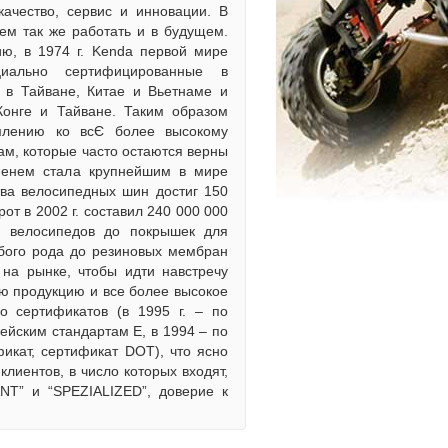
качество, сервис и инновации. В
ем так же работать и в будущем.
ию, в 1974 г. Kenda первой мире
иально сертифицированные в
 в Тайване, Китае и Вьетнаме и
Конге и Тайване. Таким образом
емлению ко всЄ более высокому
ам, которые часто остаются верны
менем стала крупнейшим в мире
ва велосипедных шин достиг 150
от в 2002 г. составил 240 000 000
 велосипедов до покрышек для
бого рода до резиновых мембран
на рынке, чтобы идти навстречу
ю продукцию и все более высокое
о сертификатов (в 1995 г. – по
пейским стандартам Е, в 1994 – по
фикат, сертификат DOT), что ясно
лиентов, в число которых входят,
ANT” и “SPEZIALIZED”, доверие к