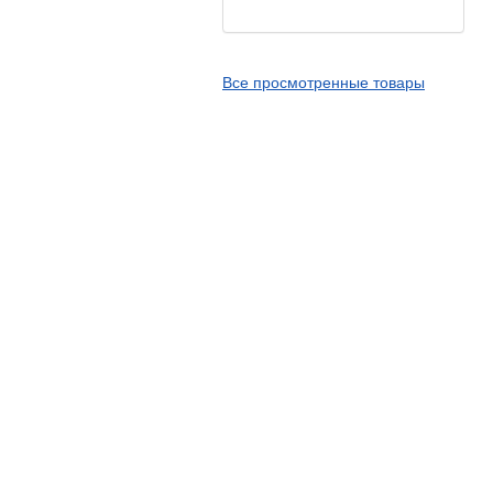
Kingstone
Kingtyre
Все просмотренные товары
Maxxis
Metzeler
Michelin
Mitas
Nankang
Novion
Pirelli
PMT
Red Sun
Sava
Schwalbe
Shantian