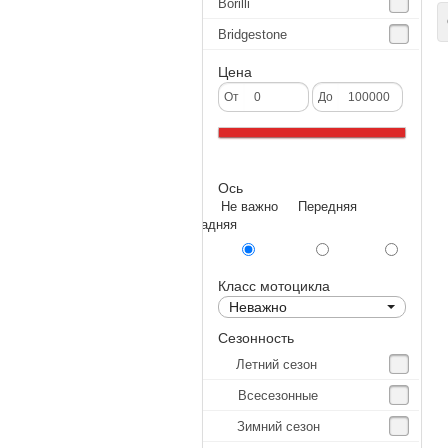
Borilli
С
Bridgestone
Continental
Цена
CST
От
До
Deestone
Dunlop
Ось
Excel
Не важно Передняя
Forerunner
Задняя
GoldenTyre
Gummy
Класс мотоцикла
Неважно
Heidenau
Сезонность
IRC
Летний сезон
IRC Tyre
Всесезонные
Kenda
Зимний сезон
KINGS TIRE