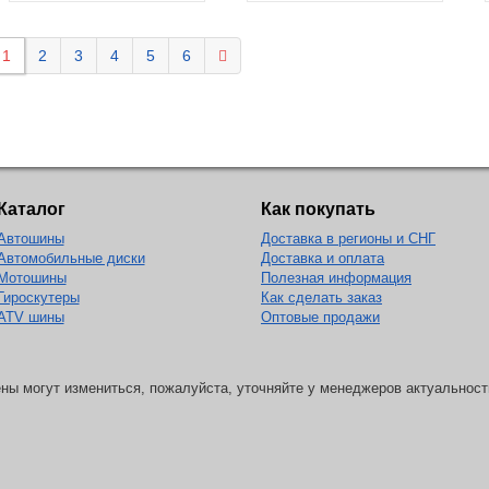
1
2
3
4
5
6
Каталог
Как покупать
Автошины
Доставка в регионы и СНГ
Автомобильные диски
Доставка и оплата
Мотошины
Полезная информация
Гироскутеры
Как сделать заказ
ATV шины
Оптовые продажи
ны могут измениться, пожалуйста, уточняйте у менеджеров актуальност