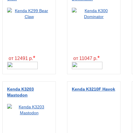
*
*
от 12491 р.
от 11047 р.
Kenda K3203
Kenda K3210F Havok
Mastodon