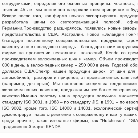
сотрудниками, определив его основные принципы: честность, 
течение 45 лет мы постоянно следовали этим принципам и буд
Вскоре после того, как фирма начала экспортировать продукц
разработала шины со светоотражающей полосой, офиц
Германии.Производство расширялось, появились новые заводы
представительства в США, Австралии, Новой «Зеландии Гонг-
благодаря постоянному совершенствованию продукции, стр
качеству и не в последнюю очередь – благодаря своим сотрудник
фирме на протяжении нескольких поколений, Kenda со вре
производителем велосипедных шин и камер. Объем производст
000 в день, а велосипедных камер – 250 000 в день. Годовой обор
долларов США.Спектр нашей продукции широк: от шин для
автомобилей, тракторов и прицепов, от промышленных шин лю
(например, для крыш). Мы постоянно следим за тенденциями 
желаниям наших клиентов, предлагая им все более совершенну
качество.Именно поэтому наша продукция получила множеств
стандарту ISO 9001, в 1988 – по стандарту JIS, в 1991 – по евро
ISO 9002, кроме того, ISO 14000 и 14001, экологический серти
демонстрирует наше стремление к совершенству и вает у наших к
среди прочего, такие известные фирмы, как “Hutchinson”, “GI
традиционной марке KENDA.