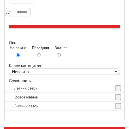
Deestone
До
Dunlop
Excel
Forerunner
Ось
GoldenTyre
Не важно Передняя Задняя
Gummy
Heidenau
Класс мотоцикла
IRC
Неважно
IRC Tyre
Сезонность
Летний сезон
Kenda
Всесезонные
KINGS TIRE
Зимний сезон
Kingstone
Kingtyre
Maxxis