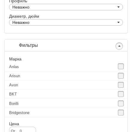
Профиль
Неважно
Диаметр, дюйм
Неважно
Фильтры
Марка
Anlas
Arisun
Avon
BKT
Borilli
Bridgestone
Continental
Цена
CST
От