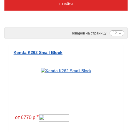
Найти
Metzeler
Michelin
Mitas
Nankang
12
Товаров на страницу:
Novion
Pirelli
Kenda K262 Small Block
PMT
Red Sun
Sava
Schwalbe
Shantian
Shinko
*
Sunchase
от 6770 р.
Titan