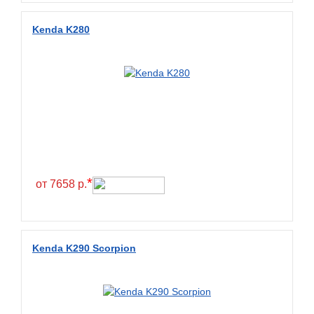
Wanda
Wanmao
Kenda K280
Wincross
X-Grip
YiJiaBan
Волтайр
Кама
Петрошина
*
от 7658 р.
Kenda K290 Scorpion