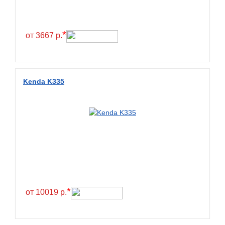
*
от 3667 р.
Kenda K335
*
от 10019 р.