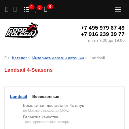
0
0
0
Toggl
naviga
+7 495 979 67 49
+7 916 239 39 77
пн-пт 9:00 до 19:00
Каталог
Интернет-магазин автошин
Landsail
Landsail 4-Seasons
Landsail
Всесезонные
Бесплатная доставка от 4х штук
по Москве в пределах МКАД
Гарантия качества
100% оригинальные товары